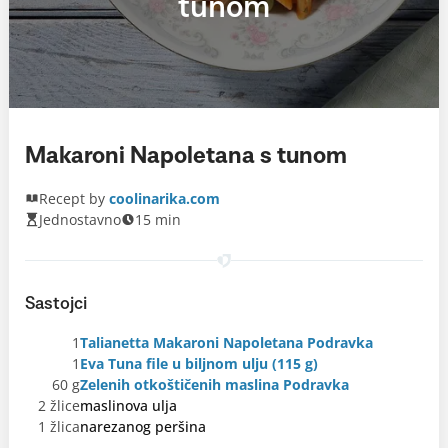
tunom
Makaroni Napoletana s tunom
Recept by
coolinarika.com
Jednostavno
15 min
Sastojci
1
Talianetta Makaroni Napoletana Podravka
1
Eva Tuna file u biljnom ulju (115 g)
60 g
Zelenih otkoštičenih maslina Podravka
2 žlice
maslinova ulja
1 žlica
narezanog peršina