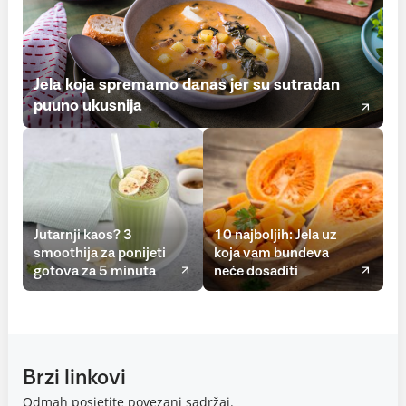
Jela koja spremamo danas jer su sutradan
puuno ukusnija
Jutarnji kaos? 3
10 najboljih: Jela uz
smoothija za ponijeti
koja vam bundeva
gotova za 5 minuta
neće dosaditi
Brzi linkovi
Odmah posjetite povezani sadržaj.