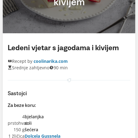
kivijem
Ledeni vjetar s jagodama i kivijem
Recept by
coolinarika.com
Srednje zahtjevno
90 min
Sastojci
Za beze koru:
4
bjelanjka
prstohvat
soli
150 g
šećera
1 žličica
Dolcela Gussnela