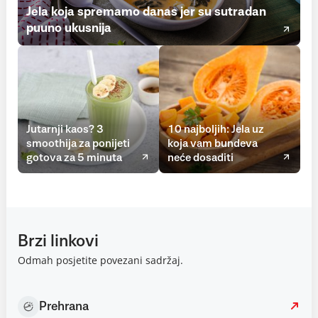
Jela koja spremamo danas jer su sutradan
puuno ukusnija
Jutarnji kaos? 3
10 najboljih: Jela uz
smoothija za ponijeti
koja vam bundeva
gotova za 5 minuta
neće dosaditi
Brzi linkovi
Odmah posjetite povezani sadržaj.
Prehrana