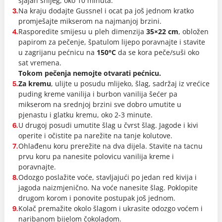
sjajan snijeg, oko 10 minuta.
Na kraju dodajte Gussnel i ocat pa još jednom kratko
3.
promješajte mikserom na najmanjoj brzini.
Rasporedite smijesu u pleh dimenzija
35×22 cm
, obložen
4.
papirom za pečenje, špatulom lijepo poravnajte i stavite
u zagrijanu pećnicu na
150°C
da se kora peče/suši oko
sat vremena.
Tokom pečenja nemojte otvarati pećnicu.
Za kremu
, ulijte u posudu mlijeko, šlag, sadržaj iz vrećice
5.
puding kreme vanilija i burbon vanilija šećer pa
mikserom na srednjoj brzini sve dobro umutite u
pjenastu i glatku kremu, oko 2-3 minute.
U drugoj posudi umutite šlag u čvrst šlag. Jagode i kivi
6.
operite i očistite pa narežite na tanje kolutove.
Ohlađenu koru prerežite na dva dijela. Stavite na tacnu
7.
prvu koru pa nanesite polovicu vanilija kreme i
poravnajte.
Odozgo poslažite voće, stavljajući po jedan red kivija i
8.
jagoda naizmjenično. Na voće nanesite šlag. Poklopite
drugom korom i ponovite postupak još jednom.
Kolač premažite okolo šlagom i ukrasite odozgo voćem i
9.
naribanom bijelom čokoladom.