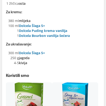
1 žličica
octa
Za kremu:
380 ml
mlijeka
100 ml
Dolcela Šlaga 5+
1
Dolcela Puding krema vanilija
1
Dolcela Bourbon vanilija šećera
Za ukrašavanje:
300 ml
Dolcela Šlaga 5+
250 g
jagoda
4-5
kivija
Koristili smo