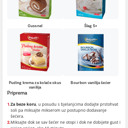
Gussnel
Šlag 5+
Puding krema za kolače okus
Bourbon vanilija šećer
vanilija
Priprema
Za beze koru
, u posudu s bjelanjcima dodajte prstohvat
1.
soli pa miksajte mikserom uz postupno dodavanje
šećera.
Miksajte dok se sav šećer ne otopi i dok ne dobijete gust i
2.