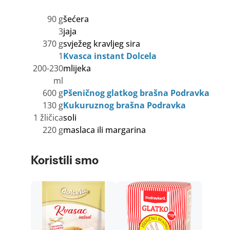
90 g
šećera
3
jaja
370 g
svježeg kravljeg sira
1
Kvasca instant Dolcela
200-230
mlijeka
ml
600 g
Pšeničnog glatkog brašna Podravka
130 g
Kukuruznog brašna Podravka
1 žličica
soli
220 g
maslaca ili margarina
Koristili smo