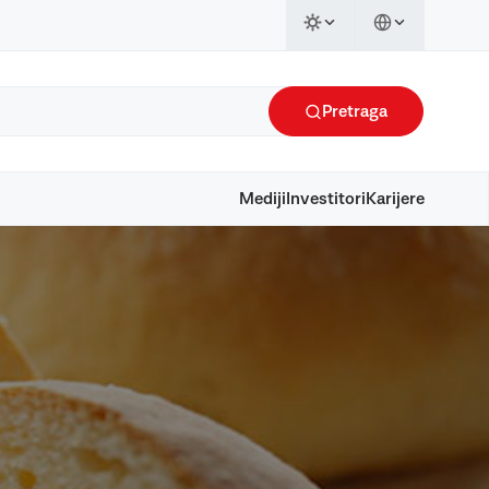
Pretraga
Mediji
Investitori
Karijere