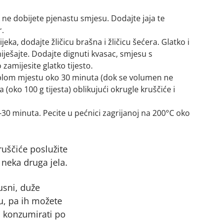
 ne dobijete pjenastu smjesu. Dodajte jaja te
r.
eka, dodajte žličicu brašna i žličicu šećera. Glatko i
ješajte. Dodajte dignuti kvasac, smjesu s
zamijesite glatko tijesto.
toplom mjestu oko 30 minuta (dok se volumen ne
 (oko 100 g tijesta) oblikujući okrugle kruščiće i
20-30 minuta. Pecite u pećnici zagrijanoj na 200°C oko
uščiće poslužite
 neka druga jela.
usni, duže
nu, pa ih možete
 i konzumirati po