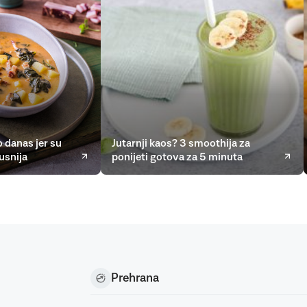
 danas jer su
Jutarnji kaos? 3 smoothija za
usnija
ponijeti gotova za 5 minuta
Prehrana