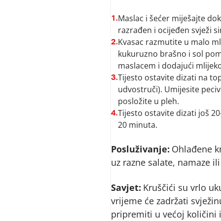
Maslac i šećer miješajte dok
1.
razrađen i ocijeđen svježi si
Kvasac razmutite u malo mlij
2.
kukuruzno brašno i sol pomi
maslacem i dodajući mlijeko 
Tijesto ostavite dizati na 
3.
udvostruči). Umijesite peciva
posložite u pleh.
Tijesto ostavite dizati još 
4.
20 minuta.
Posluživanje:
Ohlađene kr
uz razne salate, namaze ili
Savjet:
Kruščići su vrlo uk
vrijeme će zadržati svježi
pripremiti u većoj količini