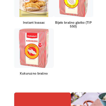
Instant kvasac
Bijelo brašno glatko (TIP
550)
Kukuruzno brašno