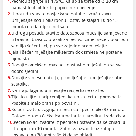
Pećnicu zagrijte na 175°C. Kalup za torte od Ø 20 cm
1.
namastite ili obložite papirom za pečenje.
U posudu stavite nasjeckane datulje i vruću kavu.
2.
Umiješajte sodu bikarbonu i ostavite stajati 10 do 15
minuta da datulje omekšaju.
U drugu posudu stavite date&cocoa mueslije samljevene
3.
u brašno, brašno, prašak za pecivo, cimet šećer, bourbon
vanilija šećer i sol, pa sve zajedno promiješajte.
Jaja i šećer miješajte mikserom dok smjesa ne postane
4.
pjenasta.
Dodajte omekšani maslac i nastavite miješati da se sve
5.
dobro sjedini.
Dodajte smjesu datulja, promiješajte i umiješajte suhe
6.
sastojke.
Na kraju lagano umiješajte nasjeckane orahe.
7.
Tijesto ulijte u pripremljeni kalup za tortu i poravnajte.
8.
Pospite s malo oraha po površini.
Kolač stavite u zagrijanu pećnicu i pecite oko 35 minuta.
9.
Gotovo je kada čačkalica umetnuta u sredinu izađe čista.
Pečen kolač izvadite iz pećnice i ostavite da se ohladi u
10.
kalupu oko 10 minuta. Zatim ga izvadite iz kalupa i
ostavite na žičanoj rešetki da se ohladi.