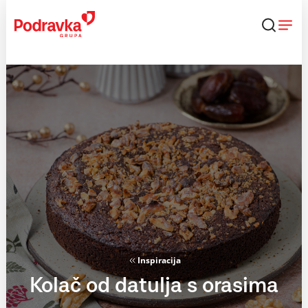
Skip
to
content
Inspiracija
Kolač od datulja s orasima