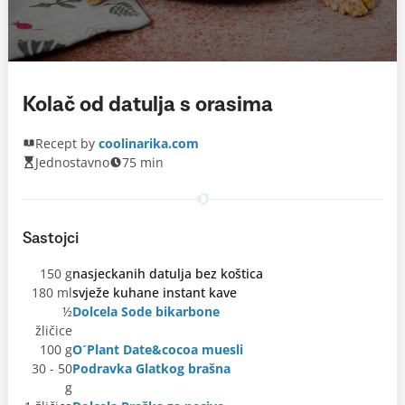
Kolač od datulja s orasima
Recept by
coolinarika.com
Jednostavno
75 min
Sastojci
150 g
nasjeckanih datulja bez koštica
180 ml
svježe kuhane instant kave
½
Dolcela Sode bikarbone
žličice
100 g
O´Plant Date&cocoa muesli
30 - 50
Podravka Glatkog brašna
g