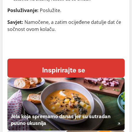
Posluživanje:
Poslužite.
Savjet:
Namočene, a zatim ocijeđene datulje dat će
sočnost ovom kolaču.
Inspirirajte se
Jela koja spremamo danas jer su sutradan
puuno ukusnija