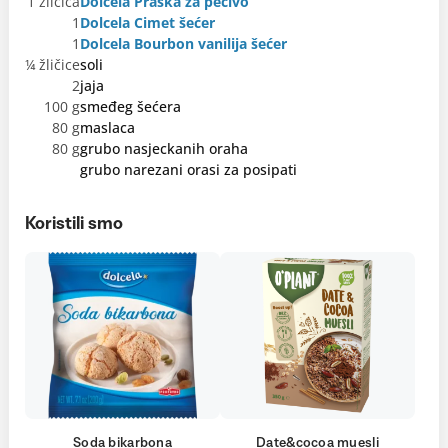
1 žličica
Dolcela Praška za pecivo
1
Dolcela Cimet šećer
1
Dolcela Bourbon vanilija šećer
¼ žličice
soli
2
jaja
100 g
smeđeg šećera
80 g
maslaca
80 g
grubo nasjeckanih oraha
grubo narezani orasi za posipati
Koristili smo
Soda bikarbona
Date&cocoa muesli