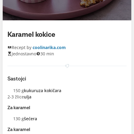
Karamel kokice
Recept by
coolinarika.com
Jednostavno
30 min
Sastojci
150 g
kukuruza kokičara
2-3 žlice
ulja
Za karamel
130 g
šećera
Za karamel