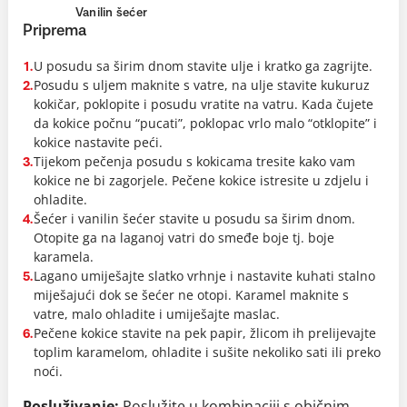
Vanilin šećer
Priprema
U posudu sa širim dnom stavite ulje i kratko ga zagrijte.
1.
Posudu s uljem maknite s vatre, na ulje stavite kukuruz
2.
kokičar, poklopite i posudu vratite na vatru. Kada čujete
da kokice počnu “pucati”, poklopac vrlo malo “otklopite” i
kokice nastavite peći.
Tijekom pečenja posudu s kokicama tresite kako vam
3.
kokice ne bi zagorjele. Pečene kokice istresite u zdjelu i
ohladite.
Šećer i vanilin šećer stavite u posudu sa širim dnom.
4.
Otopite ga na laganoj vatri do smeđe boje tj. boje
karamela.
Lagano umiješajte slatko vrhnje i nastavite kuhati stalno
5.
miješajući dok se šećer ne otopi. Karamel maknite s
vatre, malo ohladite i umiješajte maslac.
Pečene kokice stavite na pek papir, žlicom ih prelijevajte
6.
toplim karamelom, ohladite i sušite nekoliko sati ili preko
noći.
Posluživanje:
Poslužite u kombinaciji s običnim