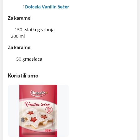
1
Dolcela Vanilin šećer
Za karamel
150 -
slatkog vrhnja
200 ml
Za karamel
50 g
maslaca
Koristili smo