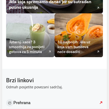
Jela koja spremamo danas jer su sutradan
puuno ukusnija
Jutarnji kaos? 3
10 najboljih: Jela uz
smoothija za ponijeti
koja vam bundeva
gotova za 5 minuta
neće dosaditi
Brzi linkovi
Odmah posjetite povezani sadržaj.
Prehrana