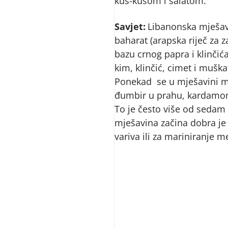
kus-kusom i salatom.
Savjet:
Libanonska mješav
baharat (arapska riječ za 
bazu crnog papra i klinčića
kim, klinčić, cimet i muška
Ponekad se u mješavini m
đumbir u prahu, kardamom 
To je često više od sedam
mješavina začina dobra je
variva ili za mariniranje m