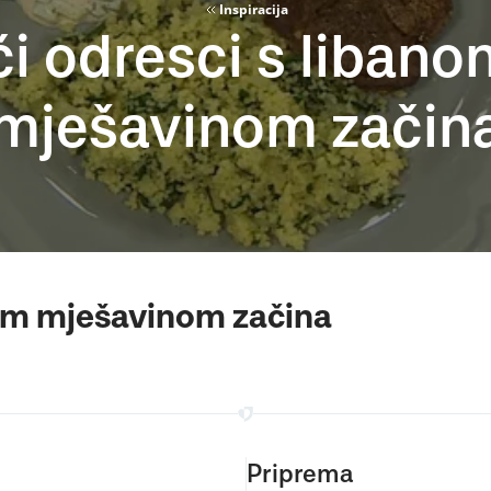
Inspiracija
ći odresci s liban
mješavinom začin
kom mješavinom začina
Priprema