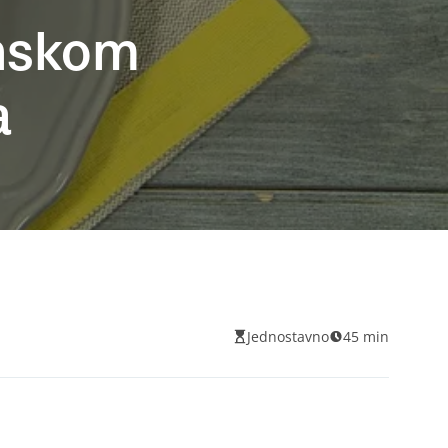
onskom
a
Jednostavno
45 min