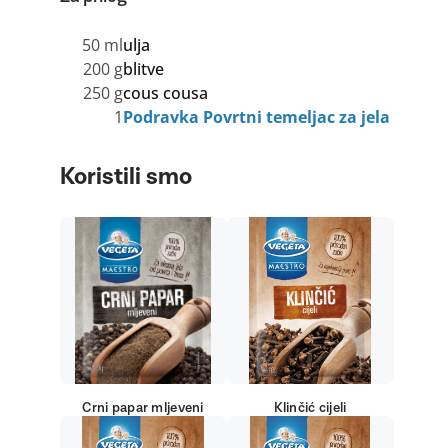
50 ml
ulja
200 g
blitve
250 g
cous cousa
1
Podravka Povrtni temeljac za jela
Koristili smo
Crni papar mljeveni
Klinčić cijeli