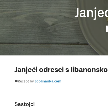
Janje
Janjeći odresci s libanons
Recept by
coolinarika.com
Sastojci