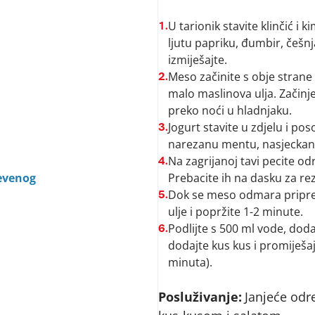
U tarionik stavite klinčić i 
1.
ljutu papriku, đumbir, češn
izmiješajte.
Meso začinite s obje strane 
2.
malo maslinova ulja. Začinj
preko noći u hladnjaku.
Jogurt stavite u zdjelu i po
3.
narezanu mentu, nasjeckani
Na zagrijanoj tavi pecite o
4.
evenog
Prebacite ih na dasku za rez
Dok se meso odmara pripremi
5.
ulje i popržite 1-2 minute.
Podlijte s 500 ml vode, dod
6.
dodajte kus kus i promiješajt
minuta).
Posluživanje:
Janjeće odr