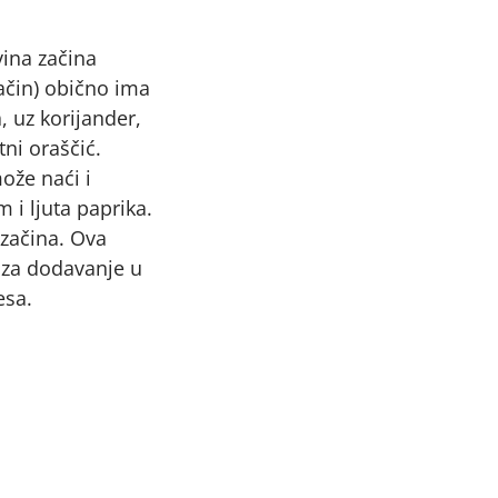
ina začina
začin) obično ima
, uz korijander,
tni oraščić.
ože naći i
i ljuta paprika.
 začina. Ova
 za dodavanje u
esa.