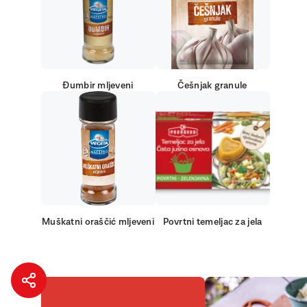
Đumbir mljeveni
Češnjak granule
Muškatni oraščić mljeveni
Povrtni temeljac za jela