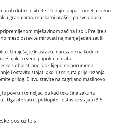
kim pa ih dobro usitnite. Dodajte papar, cimet, crvenu
jak u granulama, muškatni oraščić pa sve dobro
pripremljenom mješavinom začina i soli. Prelijte s
eno meso ostavite mirovati najmanje jedan sat ili
solite. Umiješajte krastavce narezane na kockice,
 češnjak i crvenu papriku u prahu.
dreske s obje strane, dok lijepo ne porumene.
anje i ostavite stajati oko 10 minuta prije rezanja.
te prilog. Blitvu stavite na zagrijano maslinovo
ajte povrtni temeljac, pa kad tekućina zakuha
e. Ugasite vatru, poklopite i ostavite stajati (3-5
eske poslužite s