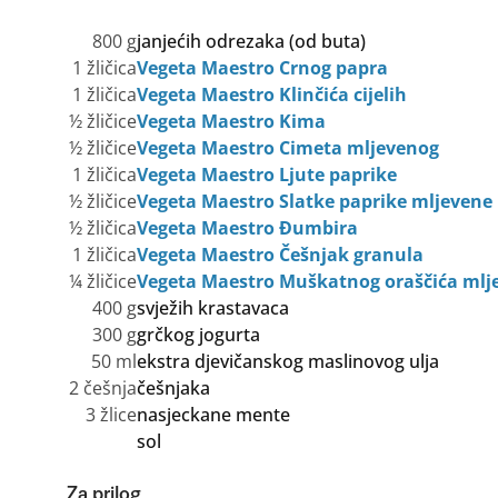
800 g
janjećih odrezaka (od buta)
1 žličica
Vegeta Maestro Crnog papra
1 žličica
Vegeta Maestro Klinčića cijelih
½ žličice
Vegeta Maestro Kima
½ žličice
Vegeta Maestro Cimeta mljevenog
1 žličica
Vegeta Maestro Ljute paprike
½ žličice
Vegeta Maestro Slatke paprike mljevene
½ žličica
Vegeta Maestro Đumbira
1 žličica
Vegeta Maestro Češnjak granula
¼ žličice
Vegeta Maestro Muškatnog oraščića mlj
400 g
svježih krastavaca
300 g
grčkog jogurta
50 ml
ekstra djevičanskog maslinovog ulja
2 češnja
češnjaka
3 žlice
nasjeckane mente
sol
Za prilog