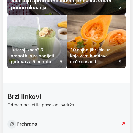
Jela koja spremamo danas jer su sutradan
puuno ukusnija
Jutarnji kaos? 3
10 najboljih: Jela uz
smoothija za ponijeti
koja vam bundeva
gotova za 5 minuta
neće dosaditi
Brzi linkovi
Odmah posjetite povezani sadržaj.
Prehrana