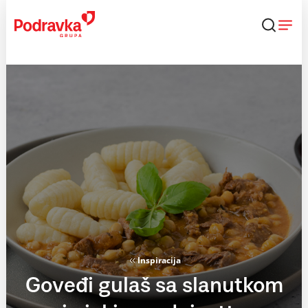
Skip
to
content
Inspiracija
Goveđi gulaš sa slanutkom