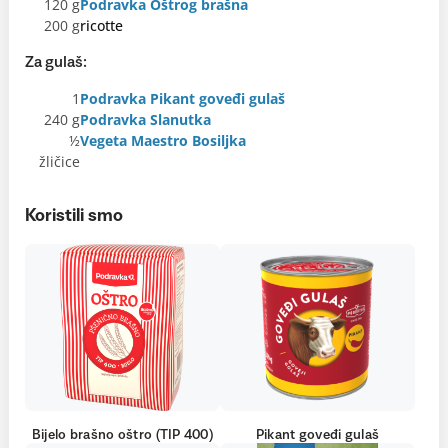
120 g
Podravka Oštrog brašna
200 g
ricotte
Za gulaš:
1
Podravka Pikant goveđi gulaš
240 g
Podravka Slanutka
½
Vegeta Maestro Bosiljka
žličice
Koristili smo
Bijelo brašno oštro (TIP 400)
Pikant goveđi gulaš