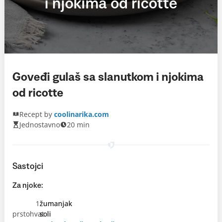
i njokima od ricotte
Goveđi gulaš sa slanutkom i njokima
od ricotte
Recept by
coolinarika.com
Jednostavno
20 min
Sastojci
Za njoke:
1
žumanjak
prstohvat
soli