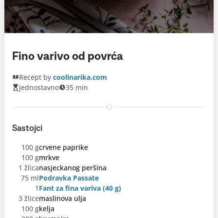
Fino varivo od povrća
Recept by
coolinarika.com
Jednostavno
35 min
Sastojci
100 g
crvene paprike
100 g
mrkve
1 žlica
nasjeckanog peršina
75 ml
Podravka Passate
1
Fant za fina variva (40 g)
3 žlice
maslinova ulja
100 g
kelja