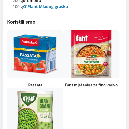
200 g
krumpira
100 g
O'Plant Mladog graška
Koristili smo
Passata
Fant mješavina za fino varivo