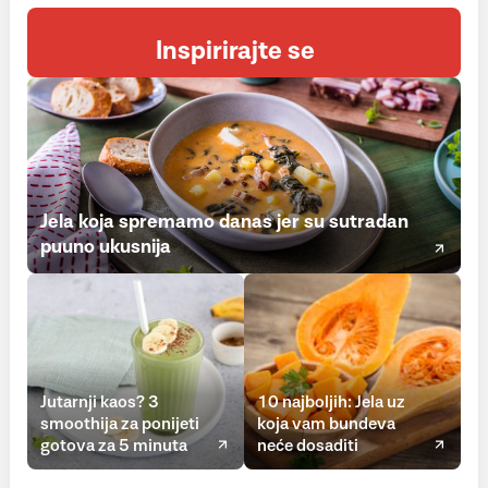
Inspirirajte se
Jela koja spremamo danas jer su sutradan
puuno ukusnija
Jutarnji kaos? 3
10 najboljih: Jela uz
smoothija za ponijeti
koja vam bundeva
gotova za 5 minuta
neće dosaditi