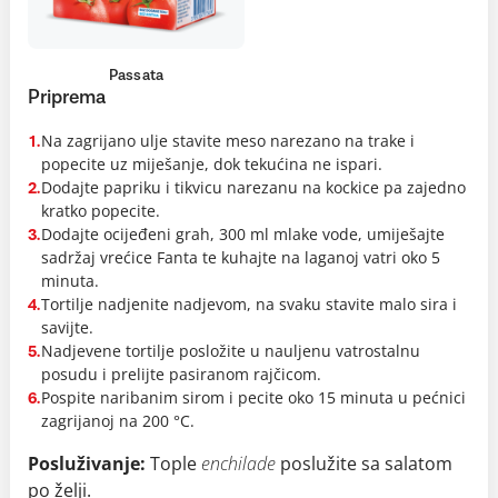
Passata
Priprema
Na zagrijano ulje stavite meso narezano na trake i
1.
popecite uz miješanje, dok tekućina ne ispari.
Dodajte papriku i tikvicu narezanu na kockice pa zajedno
2.
kratko popecite.
Dodajte ocijeđeni grah, 300 ml mlake vode, umiješajte
3.
sadržaj vrećice Fanta te kuhajte na laganoj vatri oko 5
minuta.
Tortilje nadjenite nadjevom, na svaku stavite malo sira i
4.
savijte.
Nadjevene tortilje posložite u nauljenu vatrostalnu
5.
posudu i prelijte pasiranom rajčicom.
Pospite naribanim sirom i pecite oko 15 minuta u pećnici
6.
zagrijanoj na 200 °C.
Posluživanje:
Tople
enchilade
poslužite sa salatom
po želji.