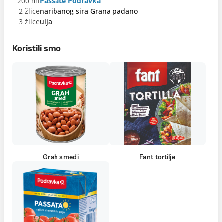
200 ml
Passate Podravka
2 žlice
naribanog sira Grana padano
3 žlice
ulja
Koristili smo
Grah smeđi
Fant tortilje