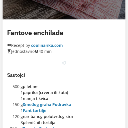
Fantove enchilade
Recept by
coolinarika.com
Jednostavno
40 min
Sastojci
500 g
piletine
1
paprika (crvena ili žuta)
1
manja tikvica
150 g
Smeđog graha Podravka
1
Fant tortilje
120 g
naribanog polutvrdog sira
8
pšeničnih tortilja