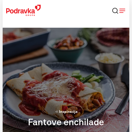
Skip
to
content
Inspiracija
Fantove enchilade