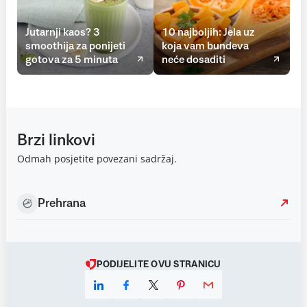
Jutarnji kaos? 3
10 najboljih: Jela uz
smoothija za ponijeti
koja vam bundeva
gotova za 5 minuta
neće dosaditi
Brzi linkovi
Odmah posjetite povezani sadržaj.
Prehrana
PODIJELITE OVU STRANICU