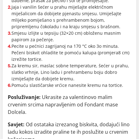
bademe, prašak za pecivo i sol te promiješajte.
Jaja i vanilin šećer u prahu miješajte električnom
2.
miješalicom da dobijete pjenastu smjesu. Umiješajte
mlijeko pomiješano s prehrambenom bojom,
pripremljenu čokoladu i na kraju smjesu s brašnom.
Smjesu izlijte u tepsiju (32×20 cm) obloženu masnim
3.
papirom za pečenje.
Pecite u pećnici zagrijanoj na 170 °C oko 3o minuta.
4.
Pečeni biskvit ohladite te pomoću kalupa (promjera8 cm)
izrežite tortice.
Za kremu sir, maslac sobne temperature, šećer u prahu,
5.
slatko vrhnje, Lino ladu i prehrambenu boju dobro
izmiješajte da dobijete kremu.
Pomuću slastičarske vrćice nanesite kremu na tortice.
6.
Posluživanje:
Ukrasite za valentinovo malim
crvenim srcima napravljenim od Fondant mase
Dolcela.
Savjet:
Od ostataka izrezanog biskvita, dodajući lino
ladu kokos izradite praline te ih poslužite u crvenim