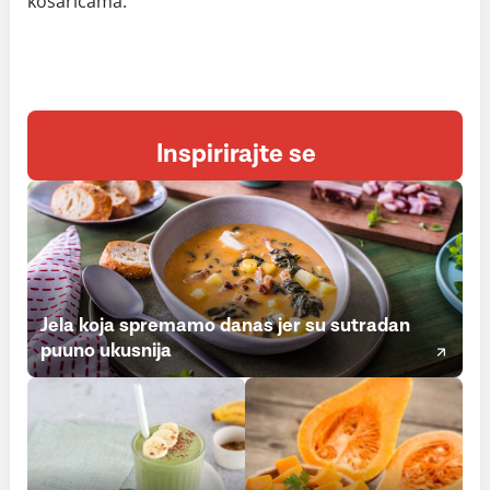
košaricama.
Inspirirajte se
Jela koja spremamo danas jer su sutradan
puuno ukusnija