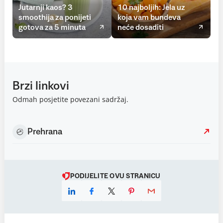
Jutarnji kaos? 3
10 najboljih: Jela uz
smoothija za ponijeti
koja vam bundeva
gotova za 5 minuta
neće dosaditi
Brzi linkovi
Odmah posjetite povezani sadržaj.
Prehrana
PODIJELITE OVU STRANICU