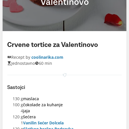
Valentinovo
Crvene tortice za Valentinovo
Recept by
coolinarika.com
Jednostavno
60 min
Sastojci
130 g
maslaca
100 g
čokolade za kuhanje
4
jaja
120 g
šećera
1
Vanilin šećer Dolcela
120 g
Glatkog brašna Podravka