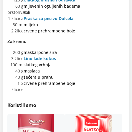
60 g
mljevenih oguljenih badema
prstohvat
soli
1 žličica
Praška za pecivo Dolcela
80 ml
mlijeka
2 žlice
crvene prehrambene boje
Za kremu
200 g
maskarpone sira
3 žlice
Lino lade kokos
100 ml
slatkog vrhnja
40 g
maslaca
40 g
šećera u prahu
1-2
crvene prehrambene boje
žličice
Koristili smo