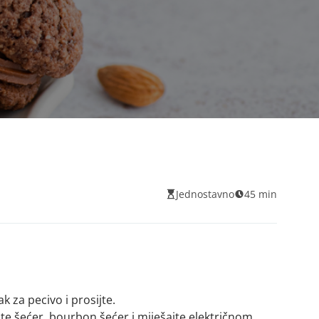
Jednostavno
45 min
 za pecivo i prosijte.
šećer, bourbon šećer i miješajte električnom