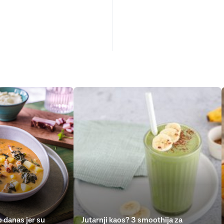
 danas jer su
Jutarnji kaos? 3 smoothija za