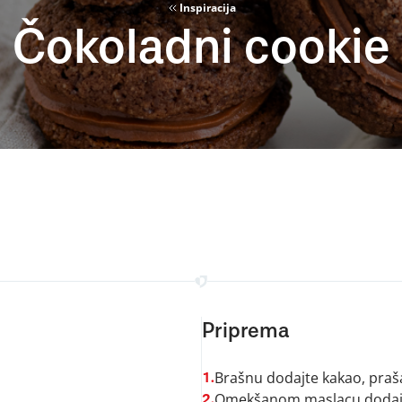
Inspiracija
Čokoladni cookie
Priprema
Brašnu dodajte kakao, prašak
1.
Omekšanom maslacu dodajte 
2.