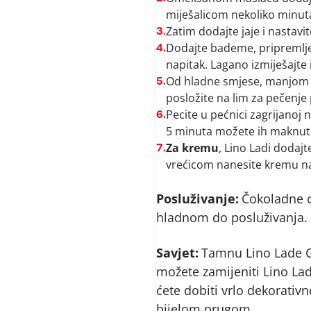
miješalicom nekoliko minut
Zatim dodajte jaje i nastavi
3.
Dodajte bademe, pripremlje
4.
napitak. Lagano izmiješajte i
Od hladne smjese, manjom gr
5.
posložite na lim za pečenje
Pecite u pećnici zagrijanoj 
6.
5 minuta možete ih maknuti
Za kremu
, Lino Ladi dodaj
7.
vrećicom nanesite kremu na k
Posluživanje:
Čokoladne c
hladnom do posluživanja.
Savjet:
Tamnu Lino Lade 
možete zamijeniti Lino La
ćete dobiti vrlo dekorativn
bijelom prugom.