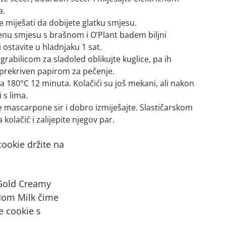
a.
te miješati da dobijete glatku smjesu.
nu smjesu s brašnom i O’Plant badem biljni
 ostavite u hladnjaku 1 sat.
abilicom za sladoled oblikujte kuglice, pa ih
 prekriven papirom za pečenje.
na 180°C 12 minuta. Kolačići su još mekani, ali nakon
 s lima.
te mascarpone sir i dobro izmiješajte. Slastičarskom
olačić i zalijepite njegov par.
ookie držite na
Gold Creamy
dom Milk čime
e cookie s