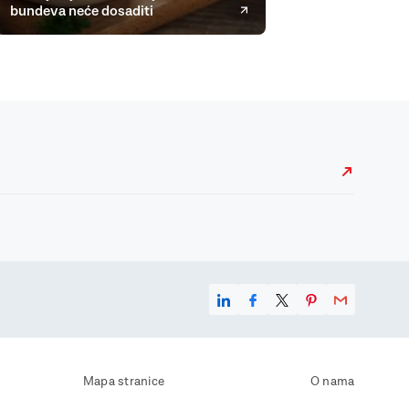
bundeva neće dosaditi
Mapa stranice
O nama
Uvjeti korištenja
Kontaktirajte nas