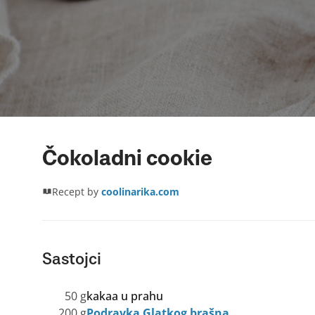
Čokoladni cookie
Recept by
coolinarika.com
Sastojci
50 g
kakaa u prahu
200 g
Podravka Glatkog brašna