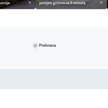
usnija
ponijeti gotova za 5 minuta
Prehrana
Podravka d.d. (Inc) Sva prava pridržana