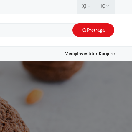
Pretraga
Mediji
Investitori
Karijere