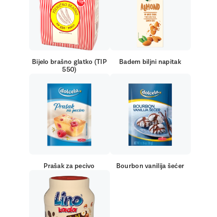
Bijelo brašno glatko (TIP
Badem biljni napitak
550)
Prašak za pecivo
Bourbon vanilija šećer