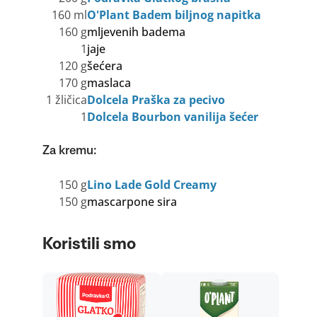
160 ml
O'Plant Badem biljnog napitka
160 g
mljevenih badema
1
jaje
120 g
šećera
170 g
maslaca
1 žličica
Dolcela Praška za pecivo
1
Dolcela Bourbon vanilija šećer
Za kremu:
150 g
Lino Lade Gold Creamy
150 g
mascarpone sira
Koristili smo