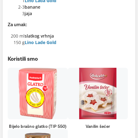
1
Lino Lada Gold
2-3
banane
3
jaja
Za umak:
200 ml
slatkog vrhnja
150 g
Lino Lade Gold
Koristili smo
Bijelo brašno glatko (TIP 550)
Vanilin šećer