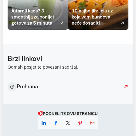
Jutarnji kaos? 3
10 najboljih: Jela uz
smoothija za ponijeti
koja vam bundeva
gotova za 5 minuta
neće dosaditi
Brzi linkovi
Odmah posjetite povezani sadržaj.
Prehrana
PODIJELITE OVU STRANICU