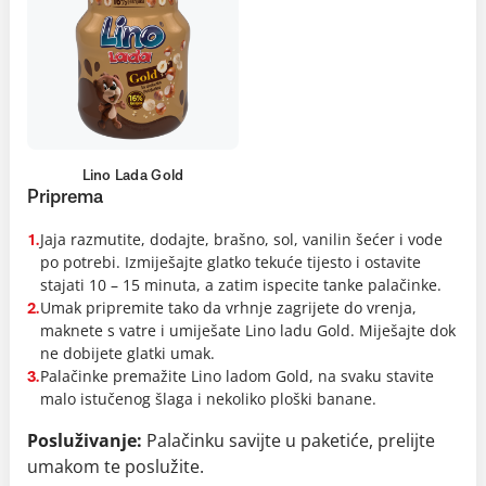
Lino Lada Gold
Priprema
Jaja razmutite, dodajte, brašno, sol, vanilin šećer i vode
1.
po potrebi. Izmiješajte glatko tekuće tijesto i ostavite
stajati 10 – 15 minuta, a zatim ispecite tanke palačinke.
Umak pripremite tako da vrhnje zagrijete do vrenja,
2.
maknete s vatre i umiješate Lino ladu Gold. Miješajte dok
ne dobijete glatki umak.
Palačinke premažite Lino ladom Gold, na svaku stavite
3.
malo istučenog šlaga i nekoliko ploški banane.
Posluživanje:
Palačinku savijte u paketiće, prelijte
umakom te poslužite.