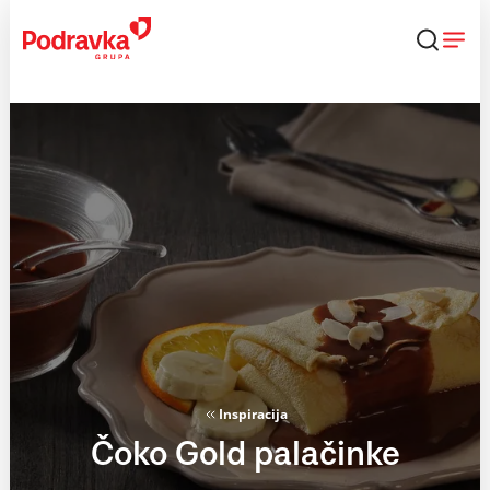
Skip
to
content
Inspiracija
Čoko Gold palačinke