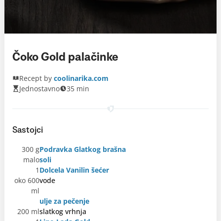
Čoko Gold palačinke
Recept by
coolinarika.com
Jednostavno
35 min
Sastojci
300 g
Podravka Glatkog brašna
malo
soli
1
Dolcela Vanilin šećer
oko 600
vode
ml
ulje za pečenje
200 ml
slatkog vrhnja