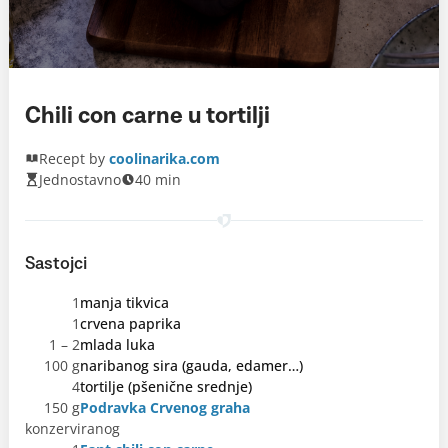
Chili con carne u tortilji
Recept by
coolinarika.com
Jednostavno
40 min
Sastojci
1
manja tikvica
1
crvena paprika
1 – 2
mlada luka
100 g
naribanog sira (gauda, edamer…)
4
tortilje (pšenične srednje)
150 g
Podravka Crvenog graha
konzerviranog