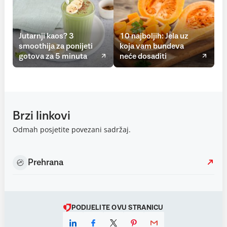
Jutarnji kaos? 3
10 najboljih: Jela uz
smoothija za ponijeti
koja vam bundeva
gotova za 5 minuta
neće dosaditi
Brzi linkovi
Odmah posjetite povezani sadržaj.
Prehrana
PODIJELITE OVU STRANICU