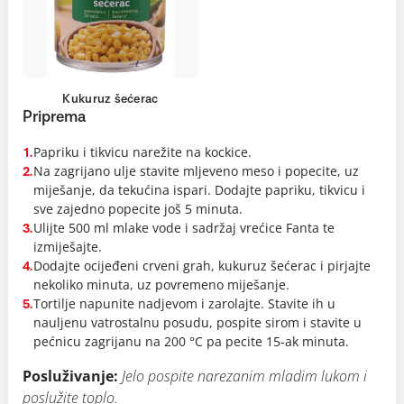
Kukuruz šećerac
Priprema
Papriku i tikvicu narežite na kockice.
1.
Na zagrijano ulje stavite mljeveno meso i popecite, uz
2.
miješanje, da tekućina ispari. Dodajte papriku, tikvicu i
sve zajedno popecite još 5 minuta.
Ulijte 500 ml mlake vode i sadržaj vrećice Fanta te
3.
izmiješajte.
Dodajte ocijeđeni crveni grah, kukuruz šećerac i pirjajte
4.
nekoliko minuta, uz povremeno miješanje.
Tortilje napunite nadjevom i zarolajte. Stavite ih u
5.
nauljenu vatrostalnu posudu, pospite sirom i stavite u
pećnicu zagrijanu na 200 °C pa pecite 15-ak minuta.
Posluživanje:
Jelo pospite narezanim mladim lukom i
poslužite toplo.