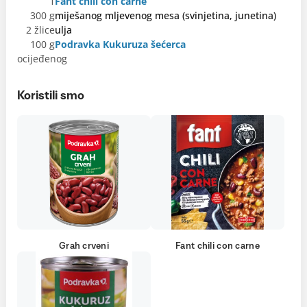
1
Fant chili con carne
300 g
miješanog mljevenog mesa (svinjetina, junetina)
2 žlice
ulja
100 g
Podravka Kukuruza šećerca
ocijeđenog
Koristili smo
Grah crveni
Fant chili con carne