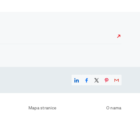
Mapa stranice
O nama
Uvjeti korištenja
Kontaktirajte nas
Zaštita osobnih podataka
Zaštita privatnosti
Izjava o pristupačnosti
Postavke kolačića
Pravila o korištenju kolačića