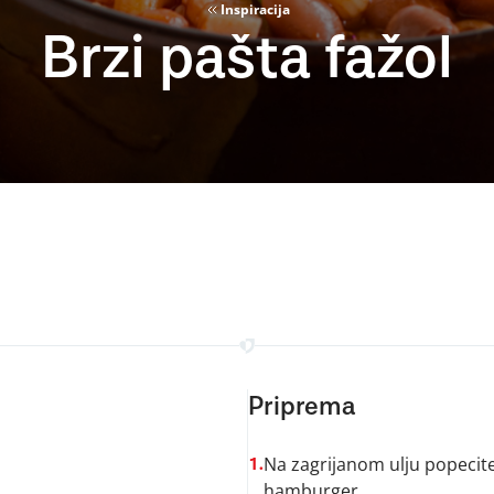
Inspiracija
Brzi pašta fažol
Priprema
Na zagrijanom ulju popecite
1.
hamburger.