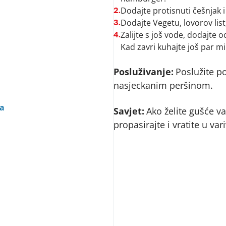
Dodajte protisnuti češnjak i
2.
Dodajte Vegetu, lovorov list,
3.
Zalijte s još vode, dodajte o
4.
Kad zavri kuhajte još par m
Posluživanje:
Poslužite p
nasjeckanim peršinom.
a
Savjet:
Ako želite gušće va
propasirajte i vratite u var