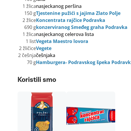
1 žlica
nasjeckanog peršina
150 g
Tjestenine pužići s jajima Zlato Polje
2 žlice
Koncentrata rajčice Podravka
690 g
konzerviranog Smeđeg graha Podravka
1 žlica
nasjeckanog celerova lista
1 list
Vegeta Maestro lovora
2 žličice
Vegete
2 češnja
češnjaka
70 g
Hamburgera- Podravskog špeka Podravk
Koristili smo