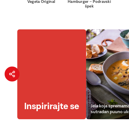
Vegeta Original
Hamburger – Podravski
špek
Inspirirajte se
Jela koja spremamo
sutradan puuno uk