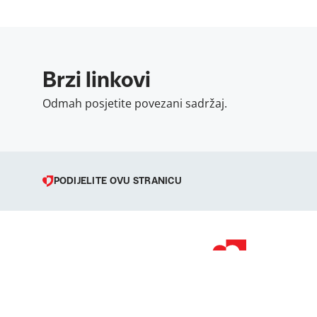
Brzi linkovi
Odmah posjetite povezani sadržaj.
PODIJELITE OVU STRANICU
© 1998 – 2026 
Podravka je regi