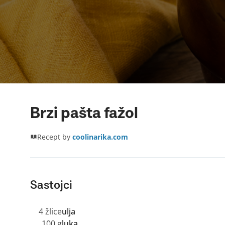
Brzi pašta fažol
Recept by
coolinarika.com
Sastojci
4 žlice
ulja
100 g
luka