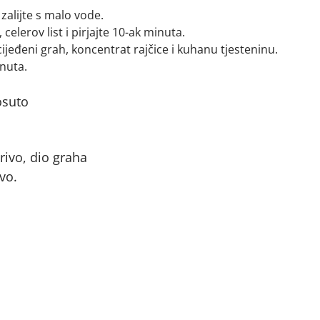
 zalijte s malo vode.
 celerov list i pirjajte 10-ak minuta.
cijeđeni grah, koncentrat rajčice i kuhanu tjesteninu.
inuta.
osuto
rivo, dio graha
ivo.