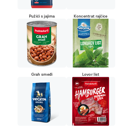
Pužići s jajima
Koncentrat rajčice
Grah smeđi
Lovor list