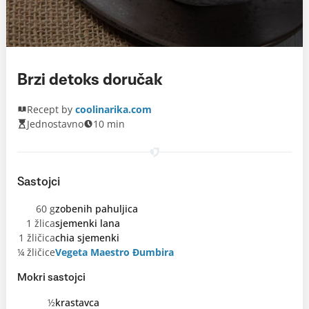
Brzi detoks doručak
Recept by
coolinarika.com
Jednostavno
10 min
Sastojci
60 g
zobenih pahuljica
1 žlica
sjemenki lana
1 žličica
chia sjemenki
¼ žličice
Vegeta Maestro Đumbira
Mokri sastojci
½
krastavca