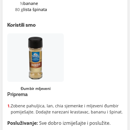
½
banane
80 g
lista špinata
Koristili smo
Đumbir mljeveni
Priprema
Zobene pahuljica, lan, chia sjemenke i mljeveni đumbir
1.
pomiješajte. Dodajte narezani krastavac, bananu i špinat.
Posluživanje:
Sve dobro izmiješajte i poslužite.