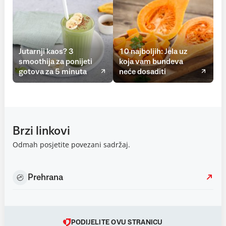
Jutarnji kaos? 3
10 najboljih: Jela uz
smoothija za ponijeti
koja vam bundeva
gotova za 5 minuta
neće dosaditi
Brzi linkovi
Odmah posjetite povezani sadržaj.
Prehrana
PODIJELITE OVU STRANICU