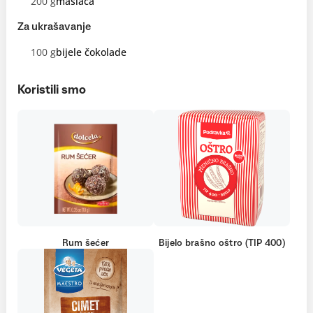
200 g
maslaca
Za ukrašavanje
100 g
bijele čokolade
Koristili smo
Rum šećer
Bijelo brašno oštro (TIP 400)