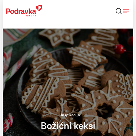
Skip
to
content
Inspiracija
Božićni keksi