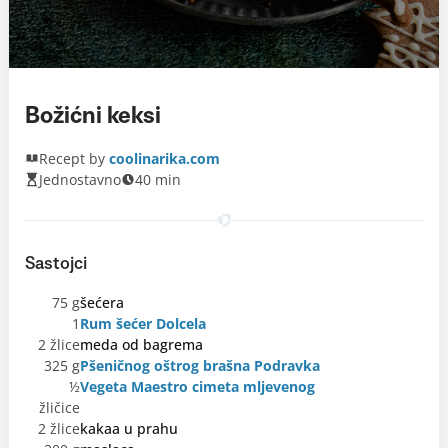
Božićni keksi
Recept by
coolinarika.com
Jednostavno
40 min
Sastojci
75 g
šećera
1
Rum šećer Dolcela
2 žlice
meda od bagrema
325 g
Pšeničnog oštrog brašna Podravka
½
Vegeta Maestro cimeta mljevenog
žličice
2 žlice
kakaa u prahu