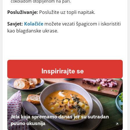
čokoladom otopljenom na pari.
Posluživanje:
Poslužite uz topli napitak.
Savjet:
Kolačiće
možete vezati špagicom i iskoristiti
kao blagdanske ukrase.
Inspirirajte se
Jela koja spremamo danas jer su sutradan
puuno ukusnija