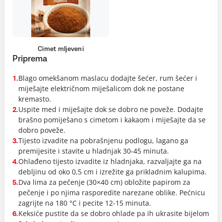
Cimet mljeveni
Priprema
Blago omekšanom maslacu dodajte šećer, rum šećer i
1.
miješajte električnom miješalicom dok ne postane
kremasto.
Uspite med i miješajte dok se dobro ne poveže. Dodajte
2.
brašno pomiješano s cimetom i kakaom i miješajte da se
dobro poveže.
Tijesto izvadite na pobrašnjenu podlogu, lagano ga
3.
premijesite i stavite u hladnjak 30-45 minuta.
Ohlađeno tijesto izvadite iz hladnjaka, razvaljajte ga na
4.
debljinu od oko 0,5 cm i izrežite ga prikladnim kalupima.
Dva lima za pečenje (30×40 cm) obložite papirom za
5.
pečenje i po njima rasporedite narezane oblike. Pećnicu
zagrijte na 180 °C i pecite 12-15 minuta.
Keksiće pustite da se dobro ohlade pa ih ukrasite bijelom
6.