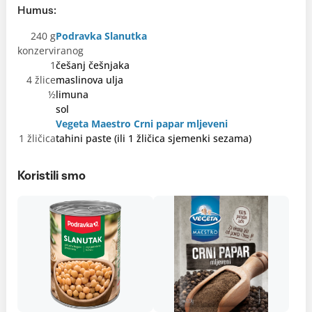
Humus:
240 g
Podravka Slanutka
konzerviranog
1
češanj češnjaka
4 žlice
maslinova ulja
½
limuna
sol
Vegeta Maestro Crni papar mljeveni
1 žličica
tahini paste (ili 1 žličica sjemenki sezama)
Koristili smo