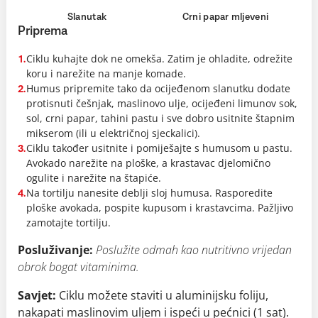
Slanutak
Crni papar mljeveni
Priprema
Ciklu kuhajte dok ne omekša. Zatim je ohladite, odrežite
1.
koru i narežite na manje komade.
Humus pripremite tako da ocijeđenom slanutku dodate
2.
protisnuti češnjak, maslinovo ulje, ocijeđeni limunov sok,
sol, crni papar, tahini pastu i sve dobro usitnite štapnim
mikserom (ili u električnoj sjeckalici).
Ciklu također usitnite i pomiješajte s humusom u pastu.
3.
Avokado narežite na ploške, a krastavac djelomično
ogulite i narežite na štapiće.
Na tortilju nanesite deblji sloj humusa. Rasporedite
4.
ploške avokada, pospite kupusom i krastavcima. Pažljivo
zamotajte tortilju.
Posluživanje:
Poslužite odmah kao nutritivno vrijedan
obrok bogat vitaminima.
Savjet:
Ciklu možete staviti u aluminijsku foliju,
nakapati maslinovim uljem i ispeći u pećnici (1 sat).