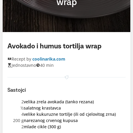
wrap
Avokado i humus tortilja wrap
Recept by
coolinarika.com
Jednostavno
40 min
Sastojci
2
velika zrela avokada (tanko rezana)
½
salatnog krastavca
4
velike kukuruzne tortilje (ili od cjelovitog zrna)
200 g
narezanog crvenog kupusa
2
mlade cikle (300 g)