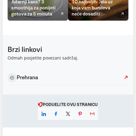
Jutarnji kaos? 3
10 najboljih: Jela uz
smoothija za ponijeti
koja vam bundeva
gotova za 5 minuta
neće dosaditi
Brzi linkovi
Odmah posjetite povezani sadržaj.
Prehrana
PODIJELITE OVU STRANICU