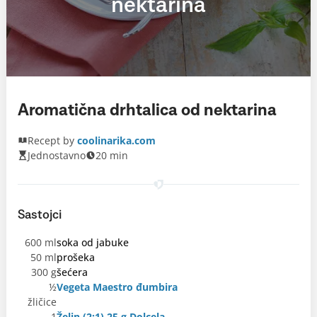
nektarina
Aromatična drhtalica od nektarina
Recept by
coolinarika.com
Jednostavno
20 min
Sastojci
600 ml
soka od jabuke
50 ml
prošeka
300 g
šećera
½
Vegeta Maestro đumbira
žličice
1
Želin (2:1) 25 g Dolcela