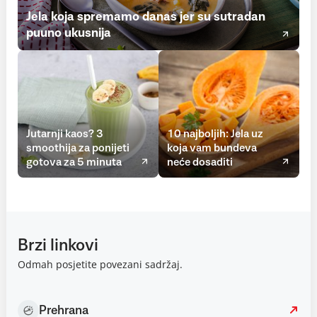
Jela koja spremamo danas jer su sutradan
puuno ukusnija
Jutarnji kaos? 3
10 najboljih: Jela uz
smoothija za ponijeti
koja vam bundeva
gotova za 5 minuta
neće dosaditi
Brzi linkovi
Odmah posjetite povezani sadržaj.
Prehrana