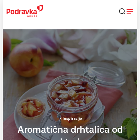
Skip
to
content
Inspiracija
Aromatična drhtalica od