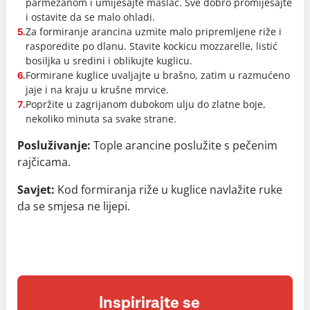
parmezanom i umiješajte maslac. Sve dobro promiješajte
i ostavite da se malo ohladi.
Za formiranje arancina uzmite malo pripremljene riže i
5.
rasporedite po dlanu. Stavite kockicu mozzarelle, listić
bosiljka u sredini i oblikujte kuglicu.
Formirane kuglice uvaljajte u brašno, zatim u razmućeno
6.
jaje i na kraju u krušne mrvice.
Popržite u zagrijanom dubokom ulju do zlatne boje,
7.
nekoliko minuta sa svake strane.
Posluživanje:
Tople arancine poslužite s pečenim
rajčicama.
Savjet:
Kod formiranja riže u kuglice navlažite ruke
da se smjesa ne lijepi.
Inspirirajte se