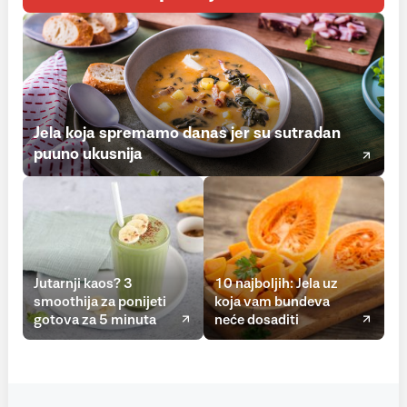
Jela koja spremamo danas jer su sutradan
puuno ukusnija
Jutarnji kaos? 3
10 najboljih: Jela uz
smoothija za ponijeti
koja vam bundeva
gotova za 5 minuta
neće dosaditi