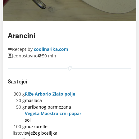
Arancini
Recept by
coolinarika.com
Jednostavno
50 min
Sastojci
300 g
Riže Arborio Zlato polje
30 g
maslaca
50 g
naribanog parmezana
Vegeta Maestro crni papar
sol
100 g
mozzarelle
listovi
svježeg bosiljka