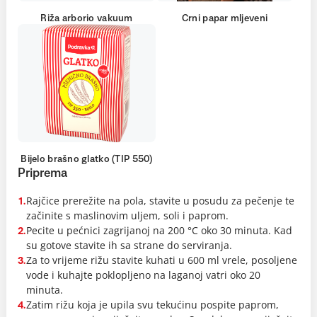
Riža arborio vakuum
Crni papar mljeveni
Bijelo brašno glatko (TIP 550)
Priprema
Rajčice prerežite na pola, stavite u posudu za pečenje te
1.
začinite s maslinovim uljem, soli i paprom.
Pecite u pećnici zagrijanoj na 200 °C oko 30 minuta. Kad
2.
su gotove stavite ih sa strane do serviranja.
Za to vrijeme rižu stavite kuhati u 600 ml vrele, posoljene
3.
vode i kuhajte poklopljeno na laganoj vatri oko 20
minuta.
Zatim rižu koja je upila svu tekućinu pospite paprom,
4.