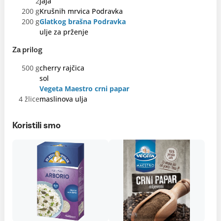
2
jaja
200 g
Krušnih mrvica Podravka
200 g
Glatkog brašna Podravka
ulje za prženje
Za prilog
500 g
cherry rajčica
sol
Vegeta Maestro crni papar
4 žlice
maslinova ulja
Koristili smo