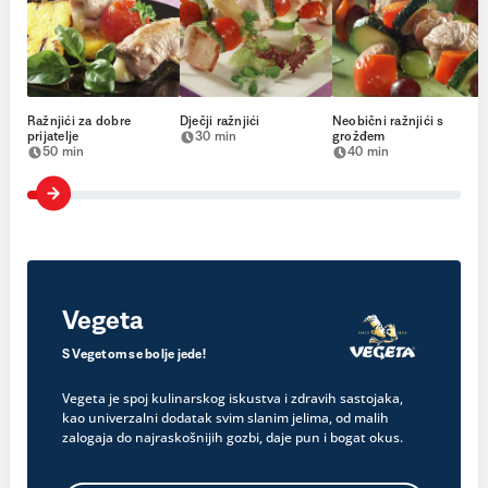
Ražnjići za dobre
Dječji ražnjići
Neobični ražnjići s
prijatelje
30 min
grožđem
50 min
40 min
Vegeta
S Vegetom se bolje jede!
Vegeta je spoj kulinarskog iskustva i zdravih sastojaka,
kao univerzalni dodatak svim slanim jelima, od malih
zalogaja do najraskošnijih gozbi, daje pun i bogat okus.