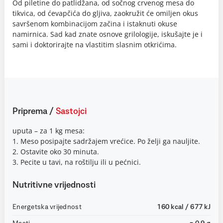
Od piletine do patlidžana, od sočnog crvenog mesa do
tikvica, od ćevapčića do gljiva, zaokružit će omiljen okus
savršenom kombinacijom začina i istaknuti okuse
namirnica. Sad kad znate osnove grilologije, iskušajte je i
sami i doktorirajte na vlastitim slasnim otkrićima.
Priprema
/
Sastojci
uputa – za 1 kg mesa:
1. Meso posipajte sadržajem vrećice. Po želji ga nauljite.
2. Ostavite oko 30 minuta.
3. Pecite u tavi, na roštilju ili u pećnici.
Nutritivne vrijednosti
Energetska vrijednost
160 kcal / 677 kJ