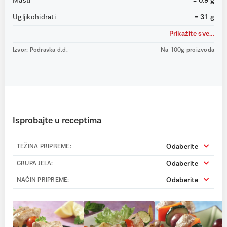
Masti
= 0.9 g
Ugljikohidrati
= 31 g
Prikažite sve...
Izvor: Podravka d.d.
Na 100g proizvoda
Isprobajte u receptima
Odaberite
TEŽINA PRIPREME:
Odaberite
GRUPA JELA:
Odaberite
NAČIN PRIPREME: