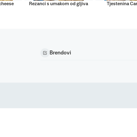
’cheese
Rezanci s umakom od gljiva
Tjestenina Ca
Brendovi
Podravka d.d. (Inc) Sva prava pridržana