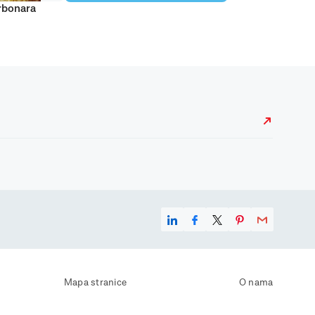
rbonara
Mapa stranice
O nama
Uvjeti korištenja
Kontaktirajte nas
Zaštita osobnih podataka
Zaštita privatnosti