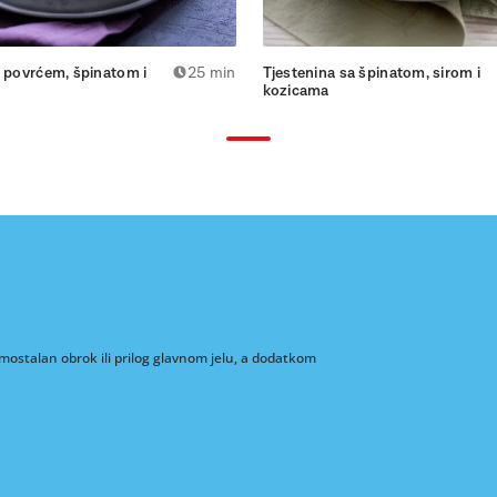
s povrćem, špinatom i
25 min
Tjestenina sa špinatom, sirom i
kozicama
amostalan obrok ili prilog glavnom jelu, a dodatkom