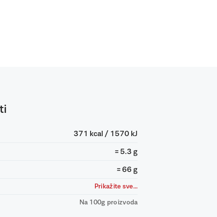
ti
371 kcal / 1570 kJ
= 5.3 g
= 66 g
Prikažite sve...
Na 100g proizvoda