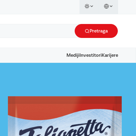
Pretraga
Mediji
Investitori
Karijere