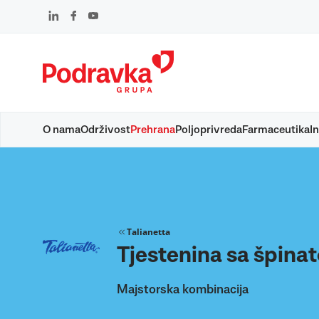
Skip
to
content
O nama
Održivost
Prehrana
Poljoprivreda
Farmaceutika
In
Talianetta
Tjestenina sa špina
Majstorska kombinacija