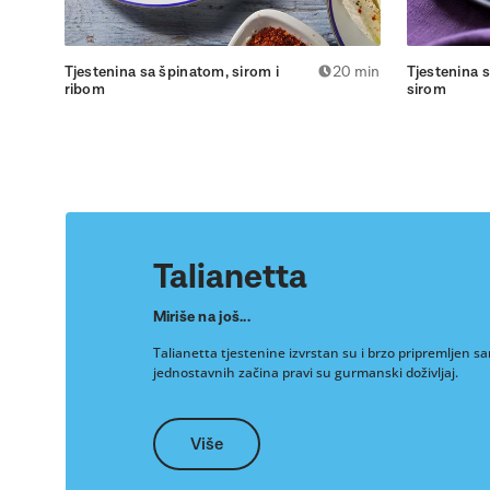
Tjestenina sa špinatom, sirom i
20 min
Tjestenina 
ribom
sirom
Talianetta
Miriše na još...
Talianetta tjestenine izvrstan su i brzo pripremljen s
jednostavnih začina pravi su gurmanski doživljaj.
Više