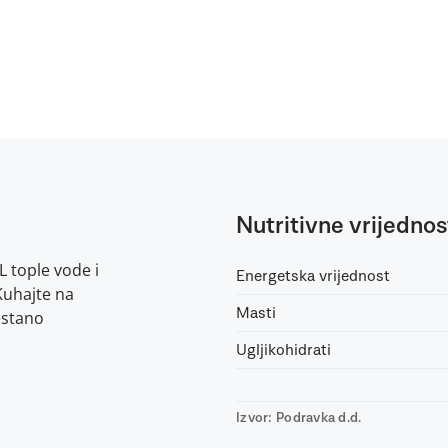
Nutritivne vrijednos
L tople vode i
Energetska vrijednost
Kuhajte na
Masti
estano
Ugljikohidrati
Izvor: Podravka d.d.