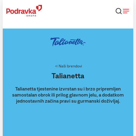
Skip
to
content
Naši brendovi
Talianetta
Talianetta tjestenine izvrstan su i brzo pripremljen
samostalan obrok ili prilog glavnom jelu, a dodatkom
jednostavnih začina pravi su gurmanski doživljaj.