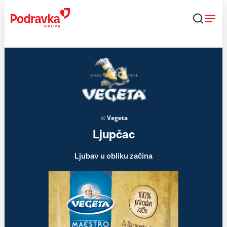
Skip
to
content
Vegeta
Ljupčac
Ljubav u obliku začina