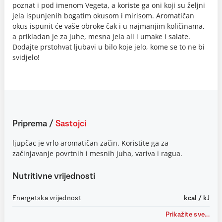
poznat i pod imenom Vegeta, a koriste ga oni koji su željni
jela ispunjenih bogatim okusom i mirisom. Aromatičan
okus ispunit će vaše obroke čak i u najmanjim količinama,
a prikladan je za juhe, mesna jela ali i umake i salate.
Dodajte prstohvat ljubavi u bilo koje jelo, kome se to ne bi
svidjelo!
Priprema
/
Sastojci
ljupčac je vrlo aromatičan začin. Koristite ga za
začinjavanje povrtnih i mesnih juha, variva i ragua.
Nutritivne vrijednosti
Energetska vrijednost
kcal / kJ
Prikažite sve...