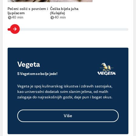
Pečeni oslić s povrćem i
Češka bijela juha
ljupčacem
(Kulajda)
40 min
40 min
Vegeta
S Vegetom se bolje jede!
Vegeta je spoj kulinarskog iskustva i zdravih sastojaka,
kao univerzalni dodatak svim slanim jelima, od malih
zalogaja do najraskošnijih gozbi, daje pun i bogat okus.
Više