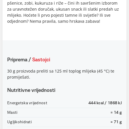
pšenice, zobi, kukuruza i riže – čini ih savršenim izborom
za uravnotežen doručak, ukusan snack ili slatki predah uz
mlijeko. Hoćete li prvo pojesti tamne ili svijetle? Ili sve
odjednom? Nema pravila, samo hrskava zabava!
Priprema
/
Sastojci
30 g proizvoda preliti sa 125 ml toplog mlijeka (45 °C) te
promiješati.
Nutritivne vrijednosti
Energetska vrijednost
444 kcal / 1868 kJ
Masti
= 14 g
Ugljikohidrati
= 71 g