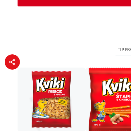
TIP P