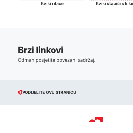
Kviki ribice
Kviki štapići s kik
Brzi linkovi
Odmah posjetite povezani sadržaj.
PODIJELITE OVU STRANICU
© 1998 – 2026 