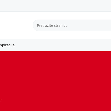
spiracija
!