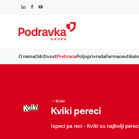
Skip
to
content
O nama
Održivost
Prehrana
Poljoprivreda
Farmaceutika
In
Kviki
Kviki pereci
Ispeci pa reci - Kviki su najbolji pereci