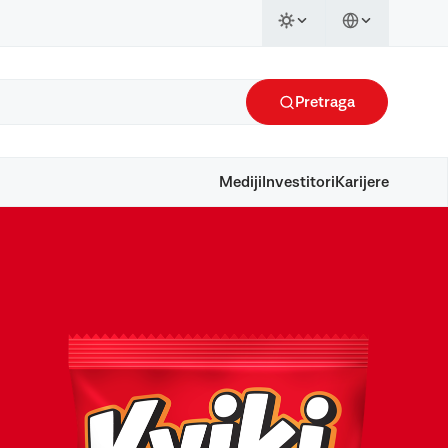
Pretraga
Mediji
Investitori
Karijere