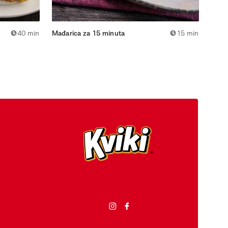
40 min
Mađarica za 15 minuta
15 min
Blag