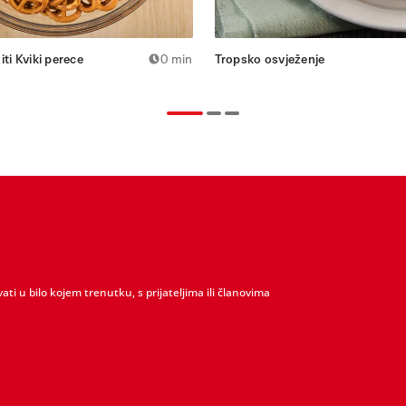
ti Kviki perece
0 min
Tropsko osvježenje
vati u bilo kojem trenutku, s prijateljima ili članovima