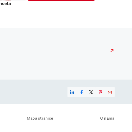
anceta
Mapa stranice
O nama
Uvjeti korištenja
Kontaktirajte nas
Zaštita osobnih podataka
Zaštita privatnosti