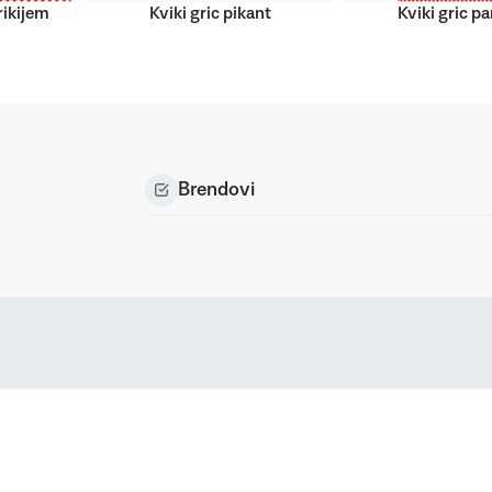
irikijem
Kviki gric pikant
Kviki gric p
Brendovi
Podravka d.d. (Inc) Sva prava pridržana