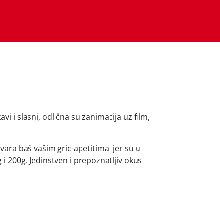
vi i slasni, odlična su zanimacija uz film,
vara baš vašim gric-apetitima, jer su u
g i 200g. Jedinstven i prepoznatljiv okus