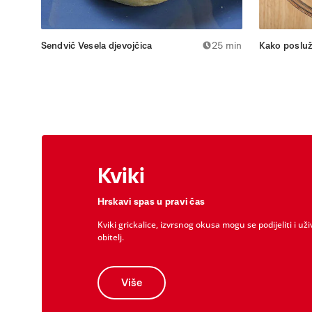
Sendvič Vesela djevojčica
25 min
Kako posluži
Kviki
Hrskavi spas u pravi čas
Kviki grickalice, izvrsnog okusa mogu se podijeliti i uži
obitelj.
Više