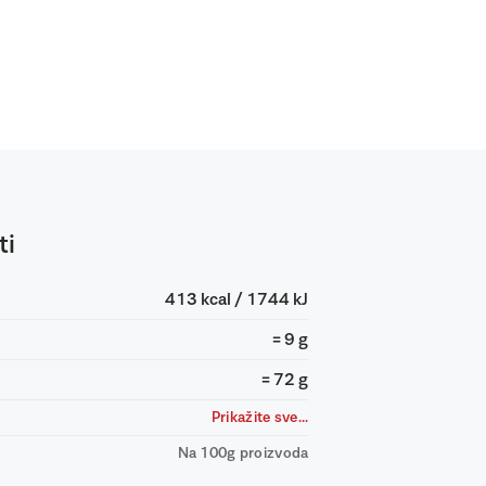
ti
413 kcal / 1744 kJ
= 9 g
= 72 g
Prikažite sve...
Na 100g proizvoda