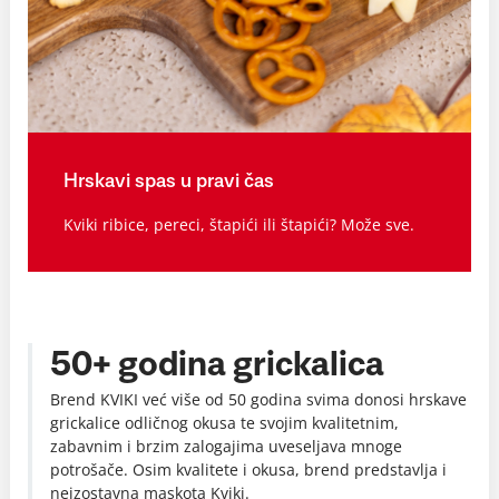
Hrskavi spas u pravi čas
Kviki ribice, pereci, štapići ili štapići? Može sve.
50+ godina grickalica
Brend KVIKI već više od 50 godina svima donosi hrskave
grickalice odličnog okusa te svojim kvalitetnim,
zabavnim i brzim zalogajima uveseljava mnoge
potrošače. Osim kvalitete i okusa, brend predstavlja i
neizostavna maskota Kviki.