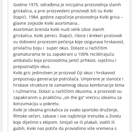
Godine 1975. odrađena je inicijalna proizvodnja slanih
grickalica, a prvi proizvedeni proizvodi bili su Kviki
štapići. 1984. godine započinje proizvodnja Kviki grica –
glavne zvijezde Kviki asortimana..
Asortiman brenda Kviki nudi velik izbor slanih
grickalica. Kviki pereci, štapići, ribice i krekeri proizvodi
su dobiveni procesom pečenja koje osigurava hrskavost,
privlačnu boju i super okus. Dolaze u različitim
gramaturama te su zapakirani u 100% reciklirajuću
ambalažu koja proizvodima jamči prhkost, svježinu i
prepoznatljiv okus.
Kviki gric jedinstven je proizvod čiji okus i hrskavost
prepoznaju generacije potrošača. Umjerene je slanoće i
hrskave strukture te zamamnog okusa kombinacije kima
i ružmarina. Dolazi u različitim okusima, a proizvodi su
zapakiranim u praktičnu „on the go“ vrećicu idealnu za
konzumaciju u pokretu.
Kviki je idealna grickalica za svako sportsko druženje,
filmske večeri, zabave i sve najbitnije trenutke u životu
koje dijelimo s ekipom. Smijali se ili plakali, vodili ili
gubili, Kviki nas potiče da provodimo više vremena s