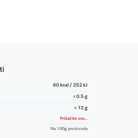
ti
60 kcal / 252 kJ
< 0.5 g
= 12 g
Prikažite sve...
Na 100g proizvoda