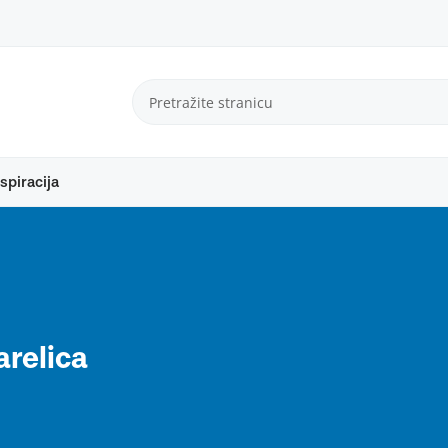
spiracija
arelica