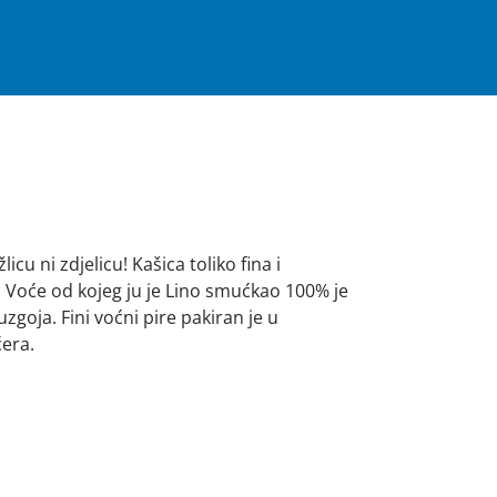
icu ni zdjelicu! Kašica toliko fina i
ca. Voće od kojeg ju je Lino smućkao 100% je
uzgoja. Fini voćni pire pakiran je u
era.