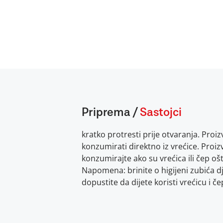
Priprema
/
Sastojci
kratko protresti prije otvaranja. Pro
konzumirati direktno iz vrećice. Proi
konzumirajte ako su vrećica ili čep oš
Napomena: brinite o higijeni zubića d
dopustite da dijete koristi vrećicu i č