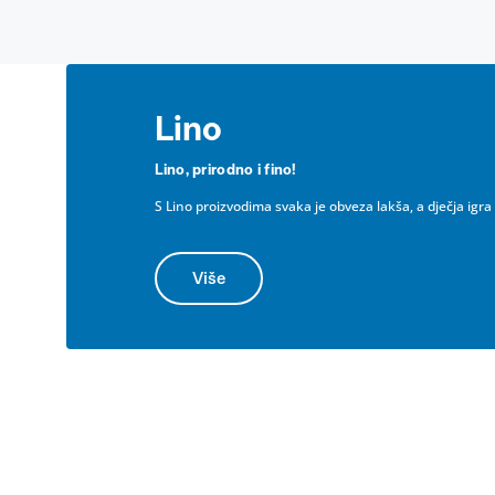
Lino
Lino, prirodno i fino!
S Lino proizvodima svaka je obveza lakša, a dječja igra
Više