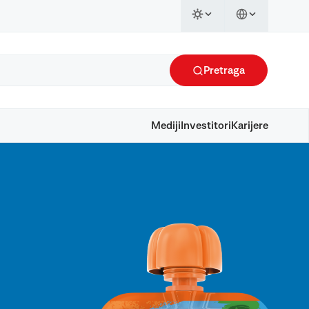
Pretraga
Mediji
Investitori
Karijere