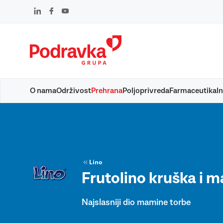
Skip
to
content
O nama
Održivost
Prehrana
Poljoprivreda
Farmaceutika
In
Lino
Frutolino kruška i m
Najslasniji dio mamine torbe