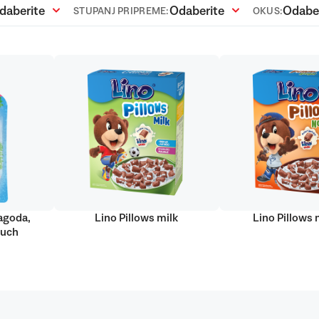
daberite
Odaberite
Odabe
STUPANJ PRIPREME:
OKUS:
jagoda,
Lino Pillows milk
Lino Pillows
ouch