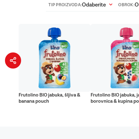
Odaberite
O
TIP PROIZVODA:
OBROK:
Frutolino BIO jabuka, šljiva &
Frutolino BIO jabuka, 
banana pouch
borovnica & kupina p