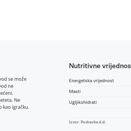
Nutritivne vrijednos
izvod se može
Energetska vrijednost
zvod ne
Masti
tećeni.
jeteta. Ne
Ugljikohidrati
ep kao igračku.
Izvor: Podravka d.d.