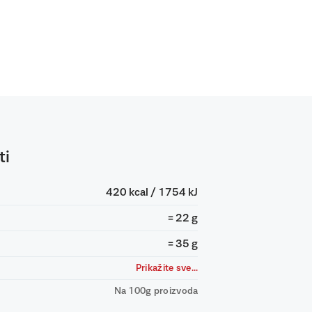
ti
420 kcal / 1754 kJ
= 22 g
= 35 g
Prikažite sve...
Na 100g proizvoda