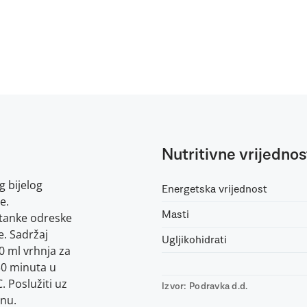
Nutritivne vrijednos
g bijelog
Energetska vrijednost
e.
Masti
 tanke odreske
e. Sadržaj
Ugljikohidrati
0 ml vrhnja za
30 minuta u
. Poslužiti uz
Izvor: Podravka d.d.
inu.