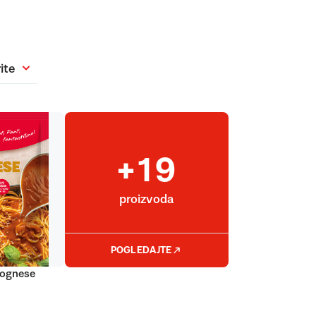
ite
+19
proizvoda
POGLEDAJTE
lognese