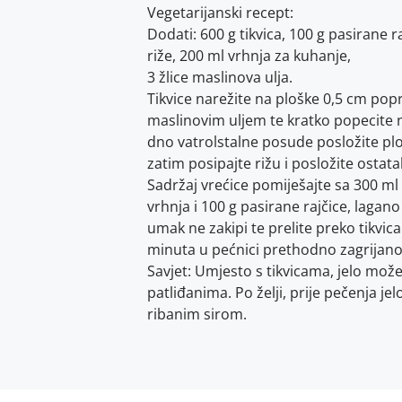
Vegetarijanski recept:
Dodati: 600 g tikvica, 100 g pasirane ra
riže, 200 ml vrhnja za kuhanje,
3 žlice maslinova ulja.
Tikvice narežite na ploške 0,5 cm pop
maslinovim uljem te kratko popecite na
dno vatrolstalne posude posložite ploš
zatim posipajte rižu i posložite ostatak
Sadržaj vrećice pomiješajte sa 300 ml
vrhnja i 100 g pasirane rajčice, lagano
umak ne zakipi te prelite preko tikvica
minuta u pećnici prethodno zagrijano
Savjet: Umjesto s tikvicama, jelo može
patliđanima. Po želji, prije pečenja jel
ribanim sirom.