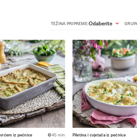
Odaberite
TEŽINA PRIPREME:
GRUPA
ovrćem iz pećnice
45 min
Piletina i cvjetača iz pećnice