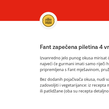
Fant zapečena piletina 4 vr
Izvanredno jelo punog okusa mirisat će
najveći će gurmani imati samo riječi hv
pripremljena s Fant mješavinom, p
Bez dodanih pojačivača okusa, nudi va
zadovoljiti i vegetarijance: iz recepta m
ili patlidžane (oba su recepta detaljn