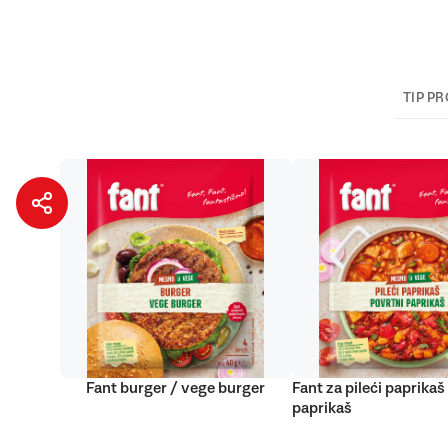
TIP P
Fant burger / vege burger
Fant za pileći paprikaš
paprikaš