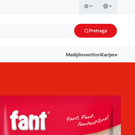
Pretraga
Mediji
Investitori
Karijere