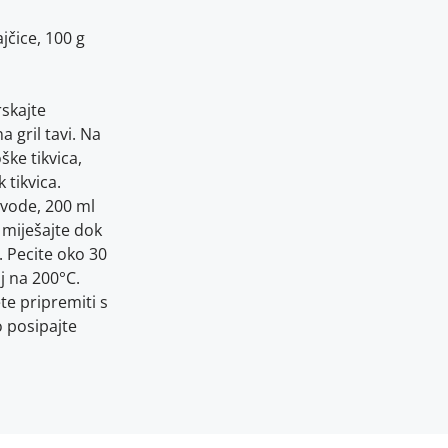
jčice, 100 g
rskajte
 gril tavi. Na
ke tikvica,
 tikvica.
 vode, 200 ml
 miješajte dok
. Pecite oko 30
j na 200°C.
te pripremiti s
o posipajte