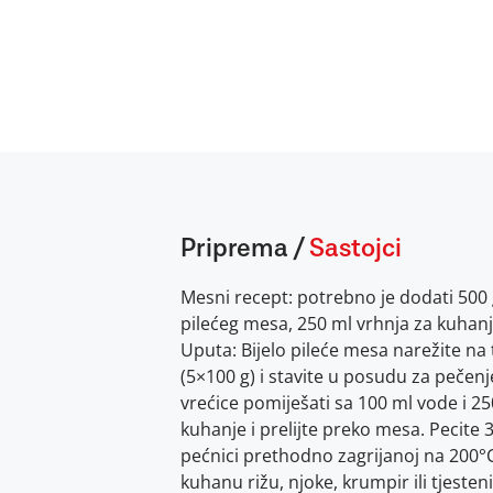
Priprema
/
Sastojci
Mesni recept: potrebno je dodati 500 
pilećeg mesa, 250 ml vrhnja za kuhanj
Uputa: Bijelo pileće mesa narežite na
(5×100 g) i stavite u posudu za pečenj
vrećice pomiješati sa 100 ml vode i 25
kuhanje i prelijte preko mesa. Pecite 
pećnici prethodno zagrijanoj na 200°C
kuhanu rižu, njoke, krumpir ili tjesten