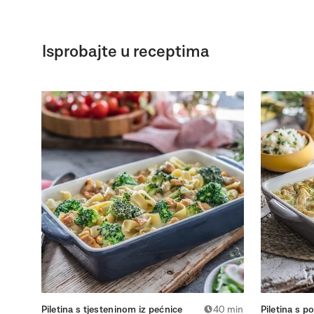
Isprobajte u receptima
Piletina s tjesteninom iz pećnice
40 min
Piletina s p