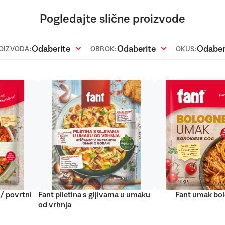
Pogledajte slične proizvode
Odaberite
Odaberite
Odaber
ROIZVODA:
OBROK:
OKUS:
 / povrtni
Fant piletina s gljivama u umaku
Fant umak bo
od vrhnja