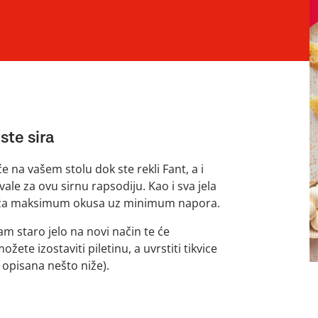
ste sira
 na vašem stolu dok ste rekli Fant, a i
ale za ovu sirnu rapsodiju. Kao i sva jela
ruža maksimum okusa uz minimum napora.
m staro jelo na novi način te će
ožete izostaviti piletinu, a uvrstiti tikvice
o opisana nešto niže).