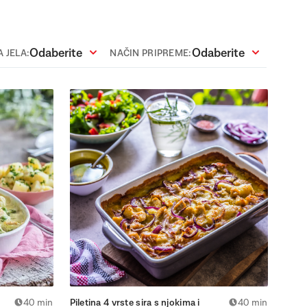
Odaberite
Odaberite
 JELA:
NAČIN PRIPREME:
40 min
Piletina 4 vrste sira s njokima i
40 min
Povrć