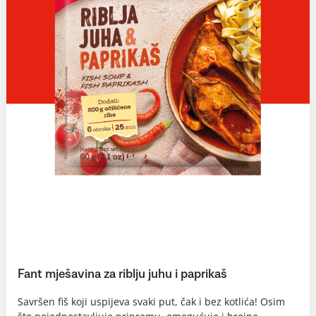
Fant mješavina za riblju juhu i paprikaš
Savršen fiš koji uspijeva svaki put, čak i bez kotlića! Osim