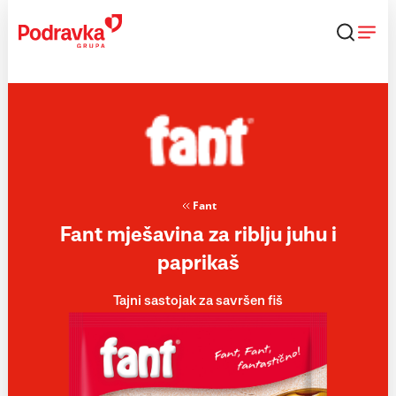
Skip
to
content
Fant
Fant mješavina za riblju juhu i
paprikaš
Tajni sastojak za savršen fiš