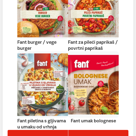
Fant burger / vege
Fant za pileći paprikaš /
burger
povrtni paprikaš
Fant piletina s gljivama
Fant umak bolognese
u umaku od vrhnja