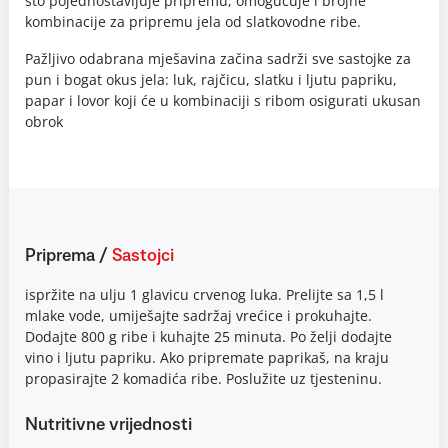
što pojednostavljuje pripremu, omogućuje i brojne
kombinacije za pripremu jela od slatkovodne ribe.
Pažljivo odabrana mješavina začina sadrži sve sastojke za
pun i bogat okus jela: luk, rajčicu, slatku i ljutu papriku,
papar i lovor koji će u kombinaciji s ribom osigurati ukusan
obrok
Priprema
/
Sastojci
ispržite na ulju 1 glavicu crvenog luka. Prelijte sa 1,5 l
mlake vode, umiješajte sadržaj vrećice i prokuhajte.
Dodajte 800 g ribe i kuhajte 25 minuta. Po želji dodajte
vino i ljutu papriku. Ako pripremate paprikaš, na kraju
propasirajte 2 komadića ribe. Poslužite uz tjesteninu.
Nutritivne vrijednosti