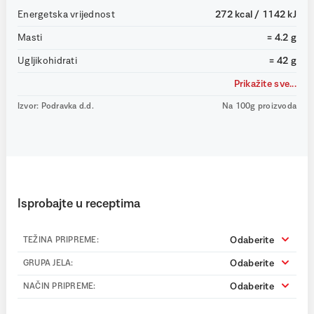
Energetska vrijednost
272 kcal / 1142 kJ
Masti
= 4.2 g
Ugljikohidrati
= 42 g
Prikažite sve...
Izvor: Podravka d.d.
Na 100g proizvoda
Isprobajte u receptima
Odaberite
TEŽINA PRIPREME:
Odaberite
GRUPA JELA:
Odaberite
NAČIN PRIPREME: