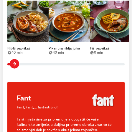
Riblji paprikaš
Pikantna riblja juha
Fiš paprikaš
40 min
40 min
0 min
Fant
Fant, Fant,... fantastično!
Fant mješavine za pripremu jela obogatit će vaše
kulinarsko umijeće, a duljina pripreme obroka znatno će
se smanjiti dok je savršen okus jelima zajamčen.