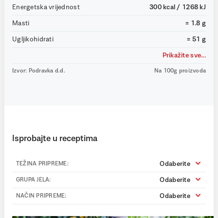
Energetska vrijednost
300 kcal / 1268 kJ
Masti
= 1.8 g
Ugljikohidrati
= 51 g
Prikažite sve...
Izvor: Podravka d.d.
Na 100g proizvoda
Isprobajte u receptima
Odaberite
TEŽINA PRIPREME:
Odaberite
GRUPA JELA:
Odaberite
NAČIN PRIPREME: