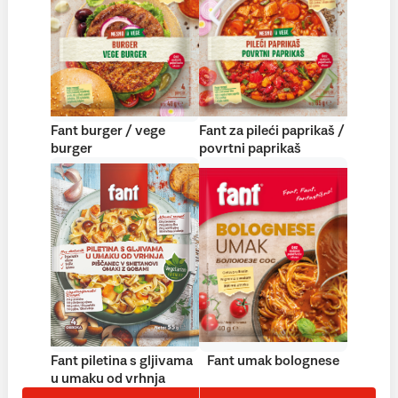
Fant burger / vege
Fant za pileći paprikaš /
burger
povrtni paprikaš
Fant piletina s gljivama
Fant umak bolognese
u umaku od vrhnja