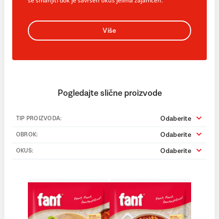
se smanjiti dok je savršen okus jelima zajamčen.
Više
Pogledajte slične proizvode
Odaberite
TIP PROIZVODA:
Odaberite
OBROK:
Odaberite
OKUS: