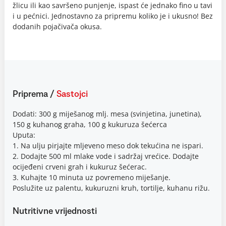
žlicu ili kao savršeno punjenje, ispast će jednako fino u tavi
i u pećnici. Jednostavno za pripremu koliko je i ukusno! Bez
dodanih pojačivača okusa.
Priprema
/
Sastojci
Dodati: 300 g miješanog mlj. mesa (svinjetina, junetina),
150 g kuhanog graha, 100 g kukuruza šećerca
Uputa:
1. Na ulju pirjajte mljeveno meso dok tekućina ne ispari.
2. Dodajte 500 ml mlake vode i sadržaj vrećice. Dodajte
ocijeđeni crveni grah i kukuruz šećerac.
3. Kuhajte 10 minuta uz povremeno miješanje.
Poslužite uz palentu, kukuruzni kruh, tortilje, kuhanu rižu.
Nutritivne vrijednosti