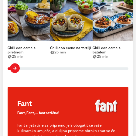
Chili con carne s
Chili con carne na tortilji
Chili con carne s
piletinom
25 min
batatom
25 min
25 min
Fant
Fant, Fant,... fantastično!
Fant mješavine za pripremu jela obogatit će vaše
kulinarsko umijeće, a duljina pripreme obroka znatno će