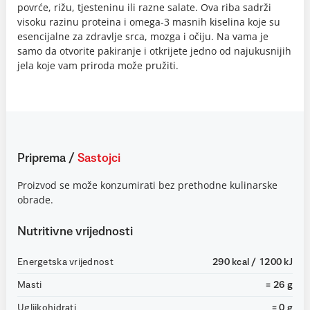
povrće, rižu, tjesteninu ili razne salate. Ova riba sadrži
visoku razinu proteina i omega-3 masnih kiselina koje su
esencijalne za zdravlje srca, mozga i očiju. Na vama je
samo da otvorite pakiranje i otkrijete jedno od najukusnijih
jela koje vam priroda može pružiti.
Priprema
/
Sastojci
Proizvod se može konzumirati bez prethodne kulinarske
obrade.
Nutritivne vrijednosti
Energetska vrijednost
290 kcal / 1200 kJ
Masti
= 26 g
Ugljikohidrati
= 0 g