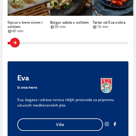
Gyoze s krem sirom i
Bulgur salata s oslićem
Tartar od Eva oslića
oslićem
30 min
15 min
40 min
Eva
Iz srca mora
Eva, bogata i zdrava riznica ribljih proizvoda za pripremu
ukusnih mediteranskih jela.
Više