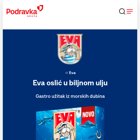
Skip
to
content
Eva
Eva oslić u biljnom ulju
Gastro užitak iz morskih dubina