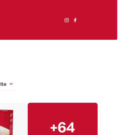
ite
+64