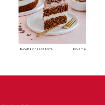
Dolcela Lino Lada torta
50 min