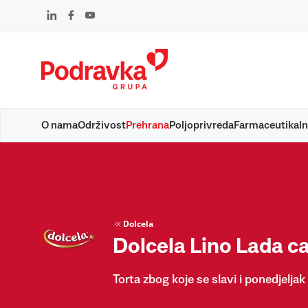
Skip
to
content
O nama
Održivost
Prehrana
Poljoprivreda
Farmaceutika
In
Dolcela
Dolcela Lino Lada c
Torta zbog koje se slavi i ponedjeljak