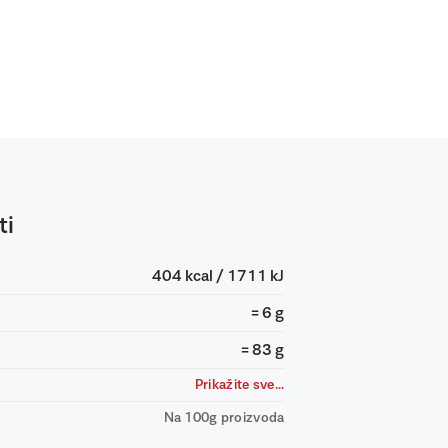
ti
404 kcal / 1711 kJ
= 6 g
= 83 g
Prikažite sve...
Na 100g proizvoda