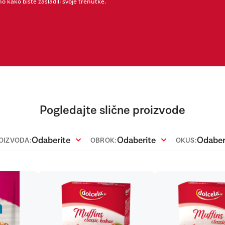
o kako biste zasladili svoje trenutke.
Pogledajte slične proizvode
Odaberite
Odaberite
Odaber
ROIZVODA:
OBROK:
OKUS: