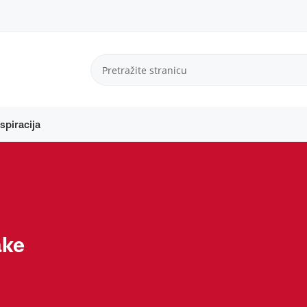
spiracija
ake