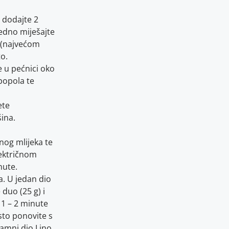
 dodajte 2
ajedno miješajte
 (najvećom
o.
e u pećnici oko
 popola te
ete
ina.
nog mlijeka te
lektričnom
nute.
a. U jedan dio
 duo (25 g) i
 1 – 2 minute
sto ponovite s
tamni dio Lino