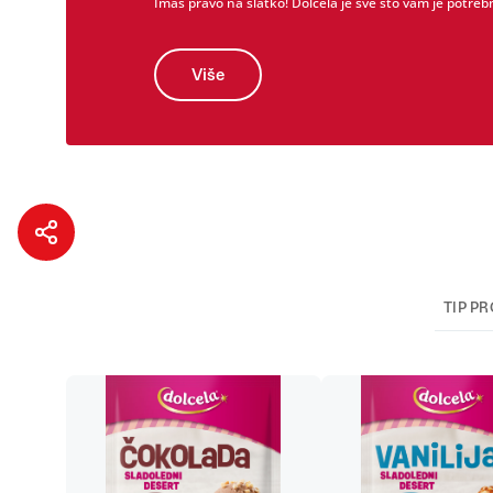
Imaš pravo na slatko! Dolcela je sve što vam je potrebn
Više
TIP P