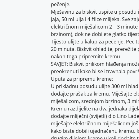
pečenje.
Mješavinu za biskvit uspite u posudu i
jaja, 50 ml ulja i 4 žlice mlijeka. Sve z
električnom miješalicom 2 – 3 minute
brzinom), dok ne dobijete glatko tijest
Tijesto ulijte u kalup za pečenje. Pecit
20 minuta. Biskvit ohladite, prerežite
nakon toga pripremite kremu.
SAVJET: Biskvit prilikom hlađenja mož
preokrenuti kako bi se izravnala površ
Uputa za pripremu kreme:
U prikladnu posudu ulijte 300 ml hlad
dodajte prašak za kremu. Miješajte e
miješalicom, srednjom brzinom, 3 mi
Kremu razdijelite na dva jednaka dijel
dodajte mliječni (svijetli) dio Lino Lade
miješajte električnom miješalicom još
kako biste dobili ujednačenu kremu. I
drugim dijelom kreme u koji dodajte 