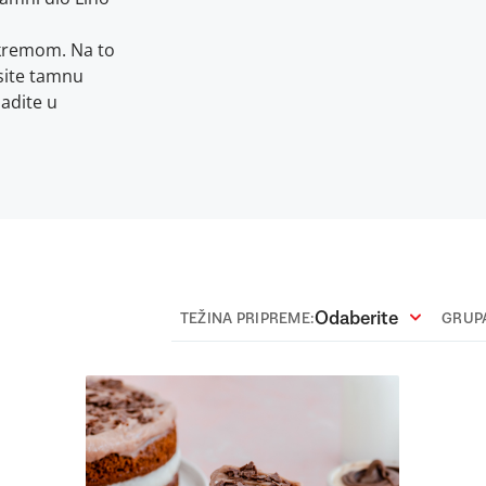
m kremom. Na to
esite tamnu
ladite u
Odaberite
TEŽINA PRIPREME:
GRUPA