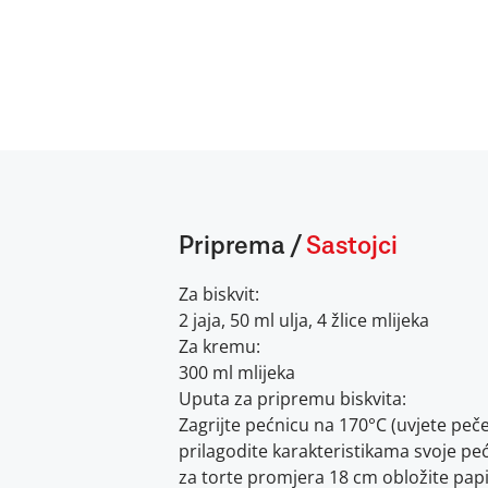
Priprema
/
Sastojci
Za biskvit:
2 jaja, 50 ml ulja, 4 žlice mlijeka
Za kremu:
300 ml mlijeka
Uputa za pripremu biskvita:
Zagrijte pećnicu na 170°C (uvjete peč
prilagodite karakteristikama svoje peć
za torte promjera 18 cm obložite pap