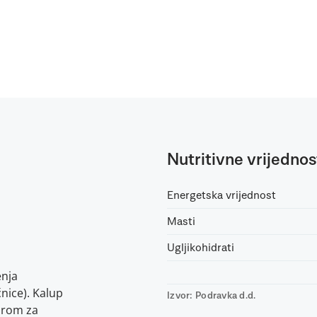
Nutritivne vrijednos
Energetska vrijednost
Masti
Ugljikohidrati
enja
nice). Kalup
Izvor: Podravka d.d.
irom za