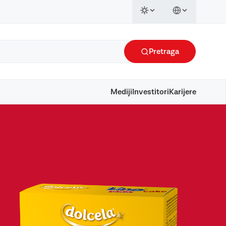
Pretraga
Mediji
Investitori
Karijere