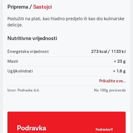
Priprema
/
Sastojci
Poslužiti na plati, kao hladno predjelo ili kao dio kulinarske
delicije.
Nutritivne vrijednosti
Energetska vrijednost
273 kcal / 1133 kJ
Masti
= 23 g
Ugljikohidrati
= 1.6 g
Prikažite sve...
Izvor: Podravka d.d.
Na 100g proizvoda
Podravka