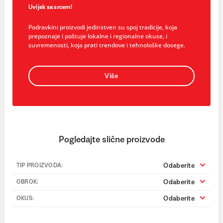
Uvijek sa srcem!
Podravkini proizvodi jedinstven su spoj tradicije, koja
prepoznaje i poštuje lokalne i regionalne okuse, i
suvremenosti, koja prati trendove i tehnološke dosege.
Više
Pogledajte slične proizvode
Odaberite
TIP PROIZVODA:
Odaberite
OBROK:
Odaberite
OKUS: