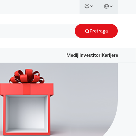
Pretraga
Mediji
Investitori
Karijere