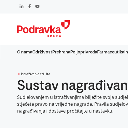
Skip
to
content
O nama
Održivost
Prehrana
Poljoprivreda
Farmaceutika
In
Istraživanja tržišta
Sustav nagrađivan
Sudjelovanjem u istraživanjima bilježite svoja sudjel
stječete pravo na vrijedne nagrade. Pravila sudjelov
nagrađivanja i dostave pročitajte u nastavku.