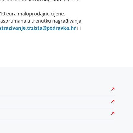
 10 eura maloprodajne cijene.
 asortimana u trenutku nagrađivanja.
strazivanje.trzista@podravka.hr
ili