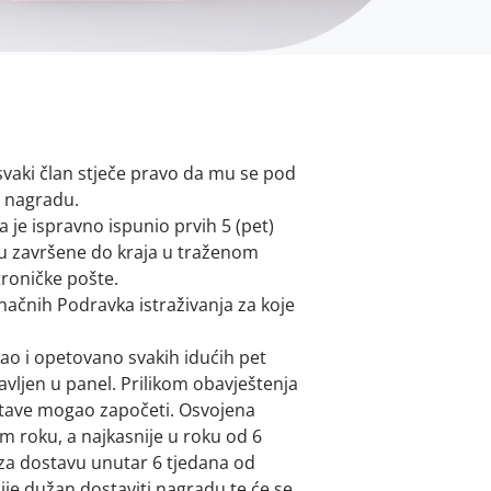
vaki član stječe pravo da mu se pod
a nagradu.
 je ispravno ispunio prvih 5 (pet)
 su završene do kraja u traženom
roničke pošte.
načnih Podravka istraživanja za koje
kao i opetovano svakih idućih pet
vljen u panel. Prilikom obavještenja
ostave mogao započeti. Osvojena
 roku, a najkasnije u roku od 6
 za dostavu unutar 6 tjedana od
je dužan dostaviti nagradu te će se