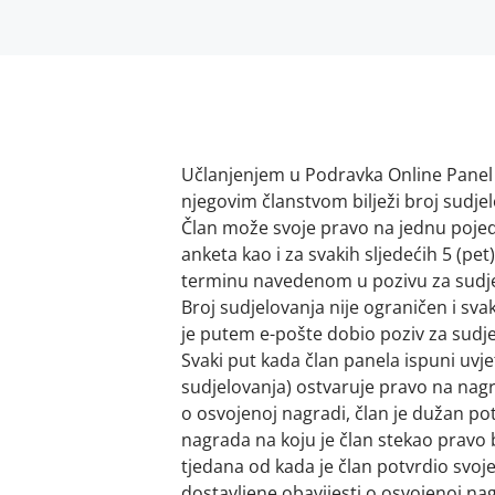
Učlanjenjem u Podravka Online Panel 
njegovim članstvom bilježi broj sudje
Član može svoje pravo na jednu pojedi
anketa kao i za svakih sljedećih 5 (p
terminu navedenom u pozivu za sudjel
Broj sudjelovanja nije ograničen i sva
je putem e-pošte dobio poziv za sudje
Svaki put kada član panela ispuni uvje
sudjelovanja) ostvaruje pravo na nagr
o osvojenoj nagradi, član je dužan po
nagrada na koju je član stekao pravo
tjedana od kada je član potvrdio svoj
dostavljene obavijesti o osvojenoj na