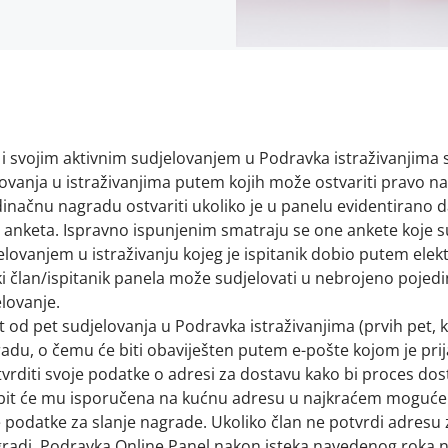
i svojim aktivnim sudjelovanjem u Podravka istraživanjima s
lovanja u istraživanjima putem kojih može ostvariti pravo n
načnu nagradu ostvariti ukoliko je u panelu evidentirano da
et) anketa. Ispravno ispunjenim smatraju se one ankete koje
ovanjem u istraživanju kojeg je ispitanik dobio putem elekt
ki član/ispitanik panela može sudjelovati u nebrojeno pojedi
lovanje.
t od pet sudjelovanja u Podravka istraživanjima (prvih pet, 
adu, o čemu će biti obaviješten putem e-pošte kojom je prija
tvrditi svoje podatke o adresi za dostavu kako bi proces d
 bit će mu isporučena na kućnu adresu u najkraćem mogućem
e podatke za slanje nagrade. Ukoliko član ne potvrdi adresu
gradi, Podravka Online Panel nakon isteka navedenog roka ni