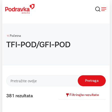
Skip
to
content
Početna
TFI-POD/GFI-POD
Pretraga
Filtrirajte rezultate
381
rezultata