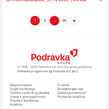
GFI-POD Podravka d.d._31.12.2022._HRV.xlsx
1
2
…
39
© 1998 – 2026 Podravka d.d. (Inc) Sva prava pridržana
Podravka je registrirani žig Podravke d.d. (Inc.)
Mapa stranice
O nama
Uvjeti korištenja
Kontaktirajte nas
Zaštita osobnih podataka
Zaštita privatnosti
Izjava o pristupačnosti
Postavke kolačića
Pravila o korištenju
kolačića