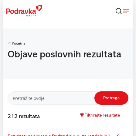
Skip
to
content
Početna
Objave poslovnih rezultata
Pretraga
Filtrirajte rezultate
212
rezultata