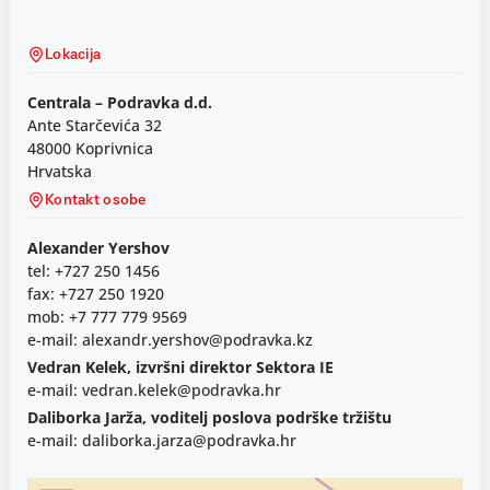
Lokacija
Centrala – Podravka d.d.
Ante Starčevića 32
48000 Koprivnica
Hrvatska
Kontakt osobe
Alexander Yershov
tel: +727 250 1456
fax: +727 250 1920
mob: +7 777 779 9569
e-mail: alexandr.yershov@podravka.kz
Vedran Kelek, izvršni direktor Sektora IE
e-mail: vedran.kelek@podravka.hr
Daliborka Jarža, voditelj poslova podrške tržištu
e-mail: daliborka.jarza@podravka.hr