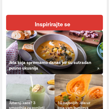
Inspirirajte se
Jela koja spremamo danas jer su sutradan
puuno ukusnija
Jutarnji kaos? 3
10 najboljih: Jela uz
smoothija za ponijeti
koja vam bundeva