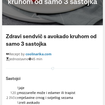
kruhom od samo 3 sastojka
Zdravi sendvič s avokado kruhom od
samo 3 sastojka
Recept by
coolinarika.com
Jednostavno
45 min
Sastojci
1
jaje
120 g
mozzarelle može i edamer ili trapist
2 žličice
mješavine crnog i svijetlog sezama
1
zreli avokado