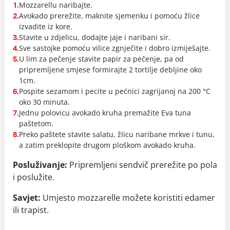
Mozzarellu naribajte.
1.
Avokado prerežite, maknite sjemenku i pomoću žlice
2.
izvadite iz kore.
Stavite u zdjelicu, dodajte jaje i naribani sir.
3.
Sve sastojke pomoću vilice zgnječite i dobro izmiješajte.
4.
U lim za pečenje stavite papir za pečenje, pa od
5.
pripremljene smjese formirajte 2 tortilje debljine oko
1cm.
Pospite sezamom i pecite u pećnici zagrijanoj na 200 °C
6.
oko 30 minuta.
Jednu polovicu avokado kruha premažite Eva tuna
7.
paštetom.
Preko paštete stavite salatu, žlicu naribane mrkve i tunu,
8.
a zatim preklopite drugom ploškom avokado kruha.
Posluživanje:
Pripremljeni sendvič prerežite po pola
i poslužite.
Savjet:
Umjesto mozzarelle možete koristiti edamer
ili trapist.