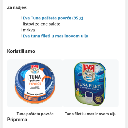
Za nadjev:
1
Eva Tuna pašteta povrće (95 g)
listovi zelene salate
1
mrkva
1
Eva tuna fileti u maslinovom ulju
Koristili smo
Tuna pašteta povrće
Tuna fileti u maslinovom ulju
Priprema