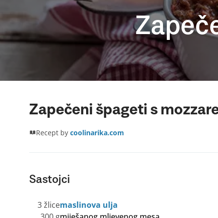
Zapeče
Zapečeni špageti s mozzar
Recept by
coolinarika.com
Sastojci
3 žlice
maslinova ulja
300 g
miješanog mljevenog mesa