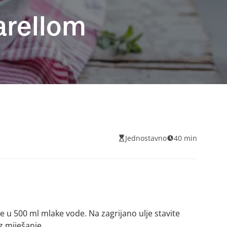
arellom
Jednostavno
40 min
e u 500 ml mlake vode. Na zagrijano ulje stavite
z miješanje.