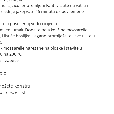
anu rajčicu, pripremljeni Fant, vratite na vatru i
na srednje jakoj vatri 15 minuta uz povremeno
.
te u posoljenoj vodi i ocijedite.
emljeni umak. Dodajte pola količine mozzarelle,
listiće bosiljka. Lagano promiješajte i sve ulijte u
.
ak mozzarelle narezane na ploške i stavite u
u na 200 °C.
sir zapeče.
plo.
žete koristiti
le
,
penne
i sl.