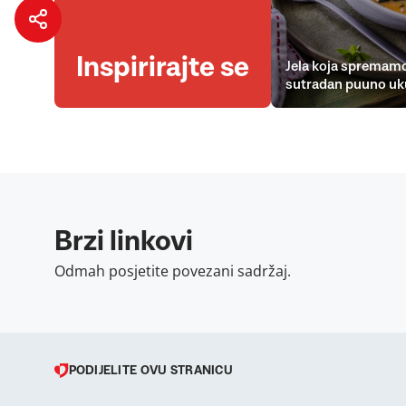
Inspirirajte se
Jela koja spremamo
sutradan puuno uk
Brzi linkovi
Odmah posjetite povezani sadržaj.
PODIJELITE OVU STRANICU