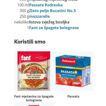
100 ml
Passate Podravka
300 g
Zlato polje Bucatini No.5
250 g
mozzarelle
nekoliko
listova svježeg bosiljka
1
Fant za špagete bolognese
Koristili smo
Fant mješavina za špagete
Passata
bolognese