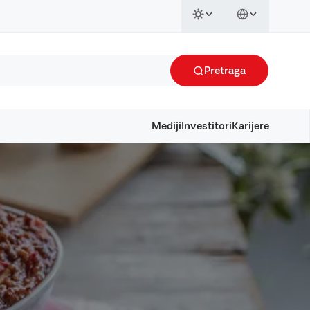
Pretraga
Mediji
Investitori
Karijere