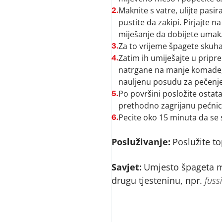
Maknite s vatre, ulijte pasir
2.
pustite da zakipi. Pirjajte 
miješanje da dobijete umak
Za to vrijeme špagete skuhaj
3.
Zatim ih umiješajte u pripr
4.
natrgane na manje komade, i 
nauljenu posudu za pečenje
Po površini posložite ostat
5.
prethodno zagrijanu pećnic
Pecite oko 15 minuta da se 
6.
Posluživanje:
Poslužite to
Savjet:
Umjesto špageta mo
drugu tjesteninu, npr.
fussi