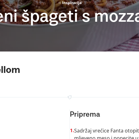
Inspiracija
ni špageti s mozz
ellom
Priprema
Sadržaj vrećice Fanta otopit
1.
mljeveno meso i popecite u