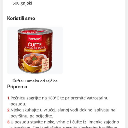
500 g
njoki
Koristili smo
Ćufte u umaku od rajčice
Priprema
Pećnicu zagrijte na 180°C te pripremite vatrostalnu
1.
posudu.
Njoke skuhajte u vrućoj, slanoj vodi dok ne isplivaju na
2.
površinu, pa ocijedite.
U posudu stavite njoke, vrhnje i ćufte iz limenke zajedno
3.
s umakom. Sve izmiješajte, pospite sjeckanim bosiljkom