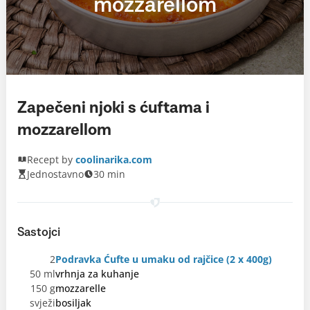
mozzarellom
Zapečeni njoki s ćuftama i
mozzarellom
Recept by
coolinarika.com
Jednostavno
30 min
Sastojci
2
Podravka Ćufte u umaku od rajčice (2 x 400g)
50 ml
vrhnja za kuhanje
150 g
mozzarelle
svježi
bosiljak