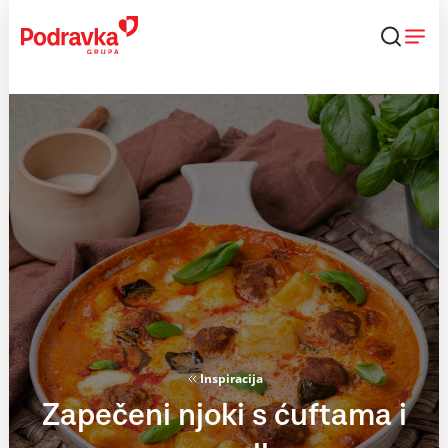
Skip
to
content
Inspiracija
Zapečeni njoki s ćuftama i