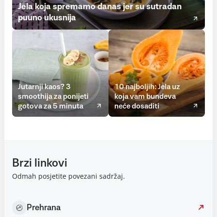
Jela koja spremamo danas jer su sutradan
puuno ukusnija
Jutarnji kaos? 3
10 najboljih: Jela uz
smoothija za ponijeti
koja vam bundeva
gotova za 5 minuta
neće dosaditi
Brzi linkovi
Odmah posjetite povezani sadržaj.
Prehrana