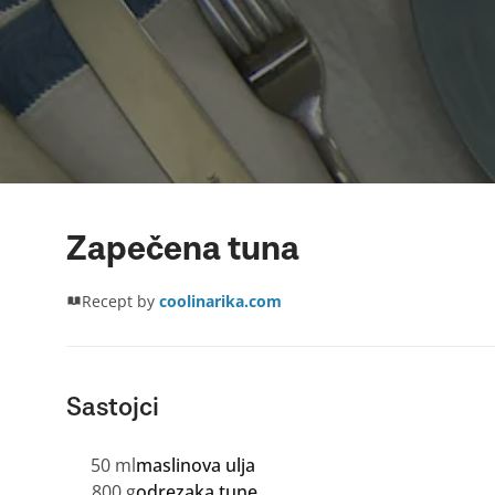
Zapečena tuna
Recept by
coolinarika.com
Sastojci
50 ml
maslinova ulja
800 g
odrezaka tune