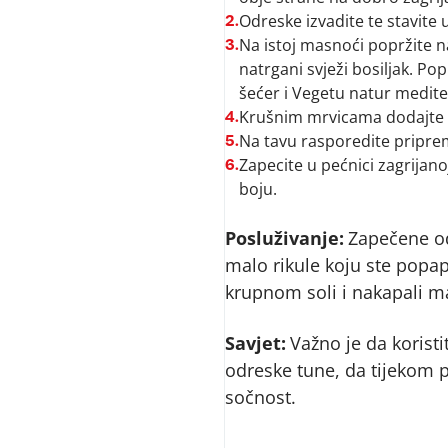
Odreske izvadite te stavite
2.
Na istoj masnoći popržite na
3.
natrgani svježi bosiljak. Po
šećer i Vegetu natur medite
Krušnim mrvicama dodajte p
4.
Na tavu rasporedite pripre
5.
Zapecite u pećnici zagrijan
6.
boju.
Posluživanje:
Zapečene od
malo rikule koju ste popapr
krupnom soli i nakapali m
Savjet:
Važno je da koristit
odreske tune, da tijekom 
sočnost.