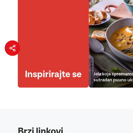
Inspirirajte se
Jela koja spremamo
sutradan puuno uk
Brzi linkovi