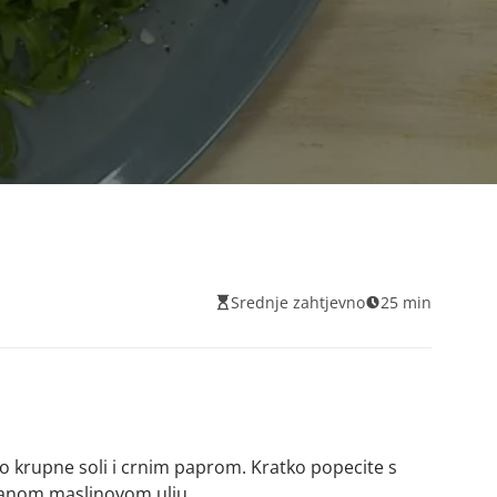
Srednje zahtjevno
25 min
o krupne soli i crnim paprom. Kratko popecite s
janom maslinovom ulju.