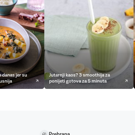
 danas jer su
Jutarnji kaos? 3 smoothija za
usnija
ponijeti gotova za 5 minuta
Prehrana