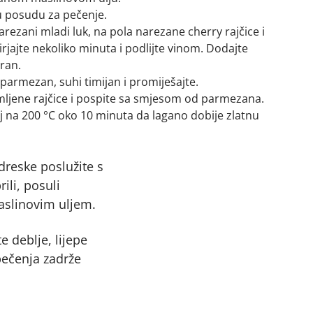
 u posudu za pečenje.
rezani mladi luk, na pola narezane cherry rajčice i
pirjajte nekoliko minuta i podlijte vinom. Dodajte
ran.
armezan, suhi timijan i promiješajte.
mljene rajčice i pospite sa smjesom od parmezana.
oj na 200 °C oko 10 minuta da lagano dobije zlatnu
reske poslužite s
ili, posuli
aslinovim uljem.
e deblje, lijepe
pečenja zadrže