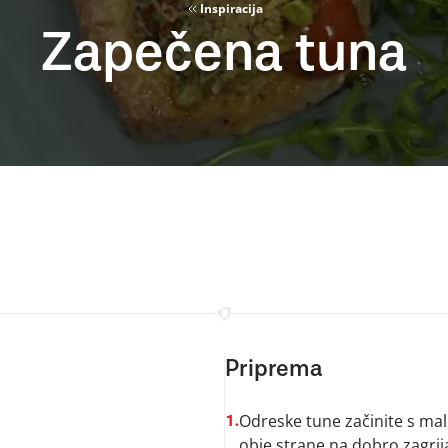
Inspiracija
Zapečena tuna
Priprema
Odreske tune začinite s mal
1.
obje strane na dobro zagri