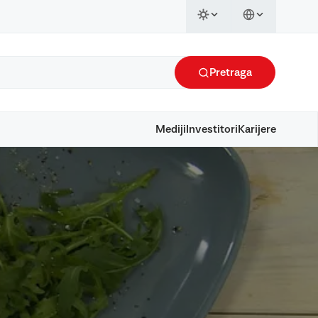
Pretraga
Mediji
Investitori
Karijere