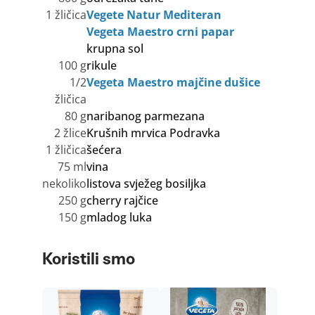
1 žličica
Vegete Natur Mediteran
Vegeta Maestro crni papar
krupna sol
100 g
rikule
1/2
Vegeta Maestro majčine dušice
žličica
80 g
naribanog parmezana
2 žlice
Krušnih mrvica Podravka
1 žličica
šećera
75 ml
vina
nekoliko
listova svježeg bosiljka
250 g
cherry rajčice
150 g
mladog luka
Koristili smo