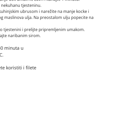
 nekuhanu tjesteninu.
kuhinjskim ubrusom i narežite na manje kocke i
nog maslinova ulja. Na preostalom ulju popecite na
po tjestenini i prelijte pripremljenim umakom.
ajte naribanim sirom.
30 minuta u
C.
 koristiti i filete