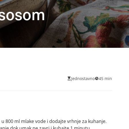
ososom
Jednostavno
45 min
e u 800 ml mlake vode i dodajte vrhnje za kuhanje.
šanje dok umak ne zavri i kuhajte 1 minutu.