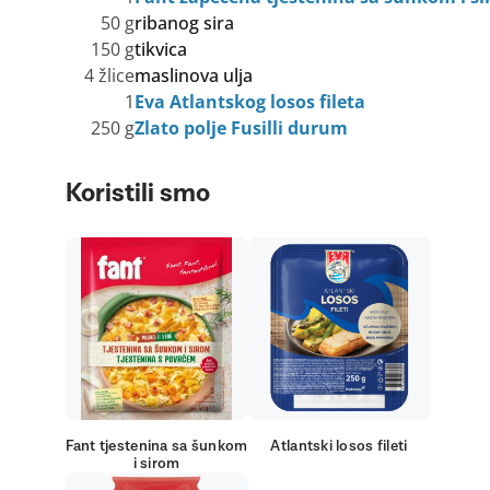
50 g
ribanog sira
150 g
tikvica
4 žlice
maslinova ulja
1
Eva Atlantskog losos fileta
250 g
Zlato polje Fusilli durum
Koristili smo
Fant tjestenina sa šunkom
Atlantski losos fileti
i sirom