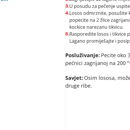
U posudu za pečenje uspite
3.
Losos odmrznite, posušite 
4.
popecite na 2 žlice zagrija
kockice narezanu tikvicu.
Rasporedite losos i tikvice 
5.
Lagano promiješajte i posip
Posluživanje:
Pecite oko 
pećnici zagrijanoj na 200 °
Savjet:
Osim lososa, možete
druge ribe.