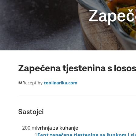
Zapeč
Zapečena tjestenina s los
Recept by
coolinarika.com
Sastojci
200 ml
vrhnja za kuhanje
1
Fant zapečena tjestenina sa šunkom i s