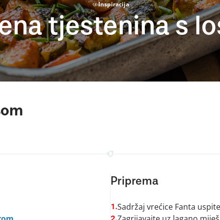
Inspiracija
ena tjestenina s l
osom
Priprema
Sadržaj vrećice Fanta uspit
1.
irom
Zagrijavajte uz lagano mije
2.