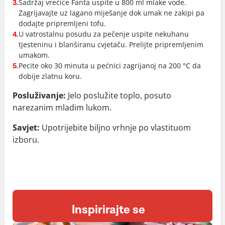
Sadržaj vrećice Fanta uspite u 800 ml mlake vode.
3.
Zagrijavajte uz lagano miješanje dok umak ne zakipi pa
dodajte pripremljeni tofu.
U vatrostalnu posudu za pečenje uspite nekuhanu
4.
tjesteninu i blanširanu cvjetaču. Prelijte pripremljenim
umakom.
Pecite oko 30 minuta u pećnici zagrijanoj na 200 °C da
5.
dobije zlatnu koru.
Posluživanje:
Jelo poslužite toplo, posuto
narezanim mladim lukom.
Savjet:
Upotrijebite biljno vrhnje po vlastituom
izboru.
Inspirirajte se