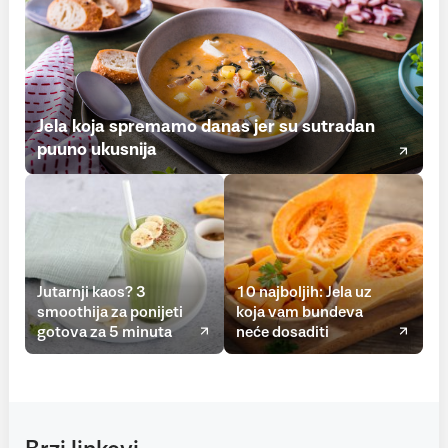
Jela koja spremamo danas jer su sutradan
puuno ukusnija
Jutarnji kaos? 3
10 najboljih: Jela uz
smoothija za ponijeti
koja vam bundeva
gotova za 5 minuta
neće dosaditi