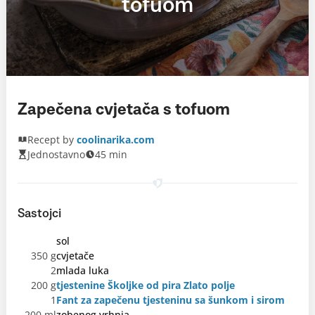
tofuom
Zapečena cvjetača s tofuom
Recept by
coolinarika.com
Jednostavno
45 min
Sastojci
sol
350 g
cvjetače
2
mlada luka
200 g
tjestenine Školjke od pira Zlato polje
1
Fant za zapečenu tjesteninu sa šunkom i sirom
200 ml
zobenog vrhnja