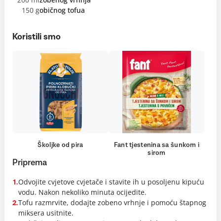
150 g
običnog tofua
Koristili smo
Školjke od pira
Fant tjestenina sa šunkom i
sirom
Priprema
Odvojite cvjetove cvjetače i stavite ih u posoljenu kipuću
1.
vodu. Nakon nekoliko minuta ocijedite.
Tofu razmrvite, dodajte zobeno vrhnje i pomoću štapnog
2.
miksera usitnite.