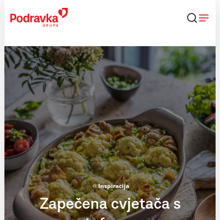
Skip
to
content
Inspiracija
Zapečena cvjetača s