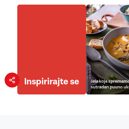
Inspirirajte se
Jela koja spremamo
sutradan puuno uk