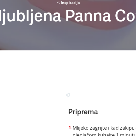
Inspiracija
ljubljena Panna Co
Priprema
Mlijeko zagrijte i kad zakip
1.
pjenjačom kuhajte 1 minutu. 