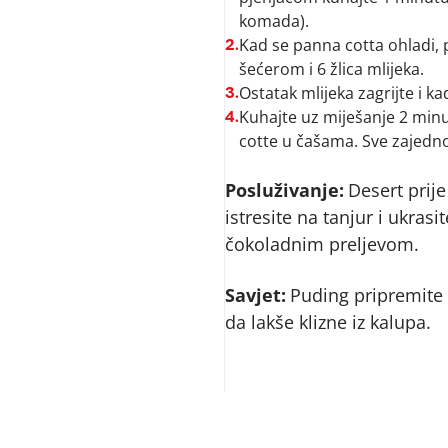
komada).
Kad se panna cotta ohladi, 
2.
šećerom i 6 žlica mlijeka.
Ostatak mlijeka zagrijte i k
3.
Kuhajte uz miješanje 2 min
4.
cotte u čašama. Sve zajedno
Posluživanje:
Desert prije
istresite na tanjur i ukrasi
čokoladnim preljevom.
Savjet:
Puding pripremite
da lakše klizne iz kalupa.