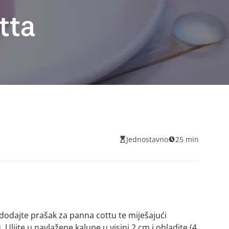
tta
Jednostavno
25 min
i, dodajte prašak za panna cottu te miješajući
Ulijte u navlažene kalupe u visini 2 cm i ohladite (4