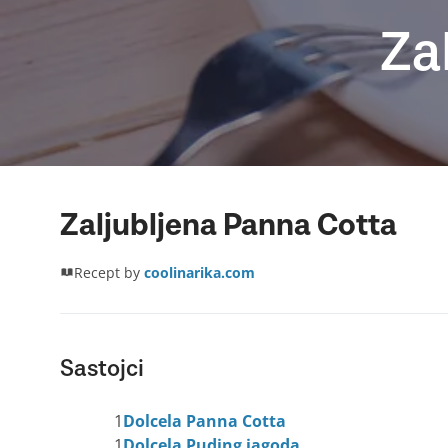
Za
Zaljubljena Panna Cotta
Recept by
coolinarika.com
Sastojci
1
Dolcela Panna Cotta
1
Dolcela Puding jagoda