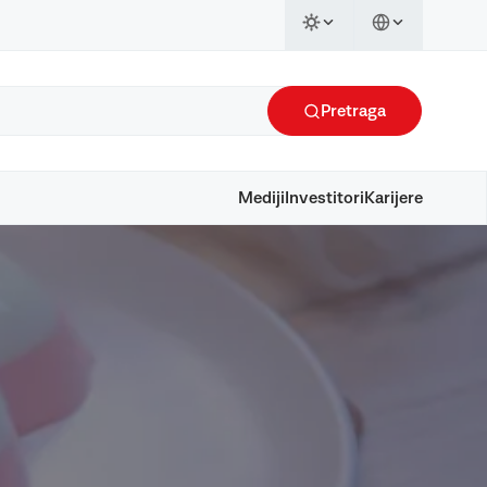
Pretraga
Mediji
Investitori
Karijere