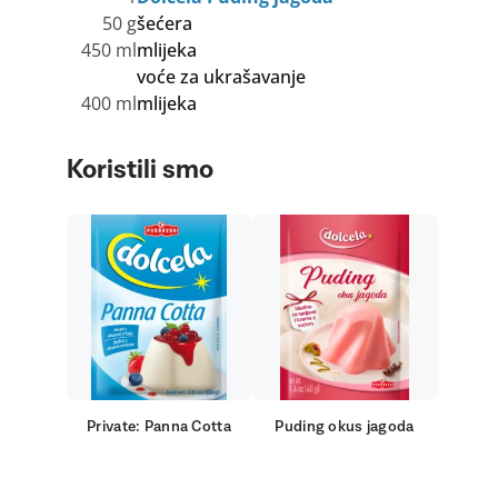
50 g
šećera
450 ml
mlijeka
voće za ukrašavanje
400 ml
mlijeka
Koristili smo
Private: Panna Cotta
Puding okus jagoda