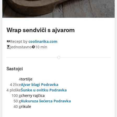
Wrap sendviči s ajvarom
Recept by
coolinarika.com
Jednostavno
10 min
Sastojci
4
tortilje
4 žlice
Ajvar blagi Podravka
4 ploške
Šunke u ovitku Podravka
100 g
cherry rajčica
50 g
Kukuruza šećerca Podravka
40 g
rikule