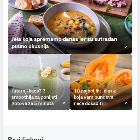
Jela koja spremamo danas jer su sutradan
puuno ukusnija
Jutarnji kaos? 3
10 najboljih: Jela uz
smoothija za ponijeti
koja vam bundeva
gotova za 5 minuta
neće dosaditi