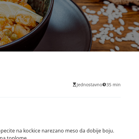
Jednostavno
35 min
opecite na kockice narezano meso da dobije boju.
e na toplome.