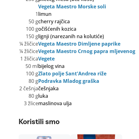
Vegeta Maestro Morske soli
1
limun
50 g
cherry rajčica
100 g
očišćenih kozica
150 g
lignji (narezanih na kolutiće)
¼ žličice
Vegeta Maestro Dimljene paprike
¼ žličice
Vegeta Maestro Crnog papra mljevenog
1 žličica
Vegete
50 ml
bijelog vina
100 g
Zlato polje Sant'Andrea riže
80 g
Podravka Mladog graška
2 češnja
češnjaka
80 g
luka
3 žlice
maslinova ulja
Koristili smo