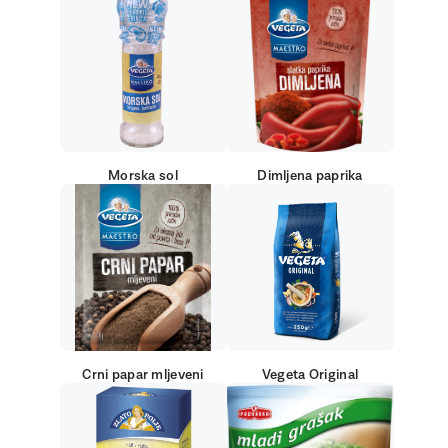
Morska sol
Dimljena paprika
Crni papar mljeveni
Vegeta Original