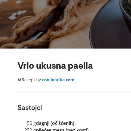
Vrlo ukusna paella
Recept by
coolinarika.com
Sastojci
50 g
dagnji (očišćenih)
250 g
pilećeg mesa (bez kosti)