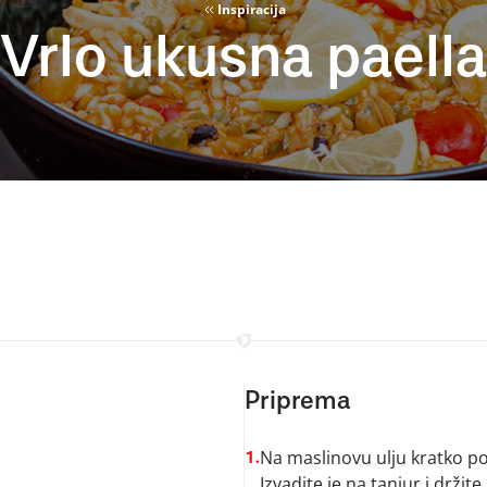
Inspiracija
Vrlo ukusna paella
Priprema
Na maslinovu ulju kratko p
1.
Izvadite je na tanjur i držit