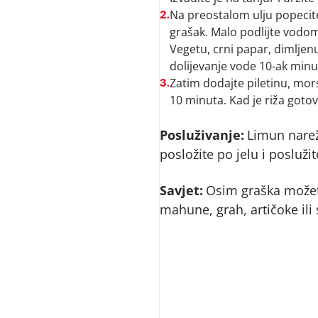
Na preostalom ulju popecite 
2.
grašak. Malo podlijte vodom
Vegetu, crni papar, dimljenu
dolijevanje vode 10-ak minu
Zatim dodajte piletinu, mors
3.
10 minuta. Kad je riža gotov
Posluživanje:
Limun narež
posložite po jelu i posluž
Savjet:
Osim graška možete
mahune, grah, artičoke ili 