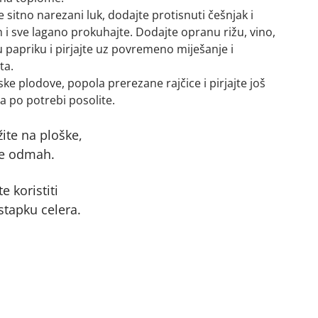
sitno narezani luk, dodajte protisnuti češnjak i
 i sve lagano prokuhajte. Dodajte opranu rižu, vino,
 papriku i pirjajte uz povremeno miješanje i
ta.
ke plodove, popola prerezane rajčice i pirjajte još
a po potrebi posolite.
ite na ploške,
ite odmah.
 koristiti
stapku celera.