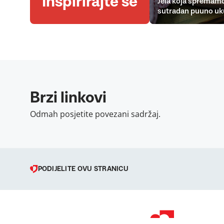
Inspirirajte se
Jela koja spremamo
sutradan puuno uk
Brzi linkovi
Odmah posjetite povezani sadržaj.
PODIJELITE OVU STRANICU