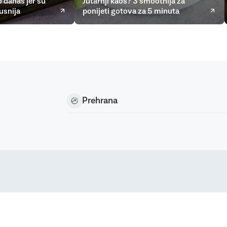
 danas jer su
Jutarnji kaos? 3 smoothija za
usnija
ponijeti gotova za 5 minuta
Prehrana