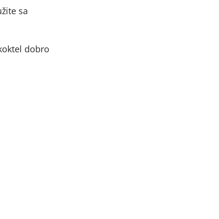
žite sa
 koktel dobro