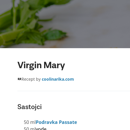
Virgin Mary
Recept by
coolinarika.com
Sastojci
50 ml
Podravka Passate
50 ml
vode