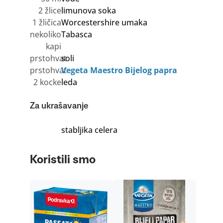
2 žlice
limunova soka
1 žličica
Worcestershire umaka
nekoliko
Tabasca
kapi
prstohvat
soli
prstohvat
Vegeta Maestro Bijelog papra
2 kocke
leda
Za ukrašavanje
stabljika celera
Koristili smo