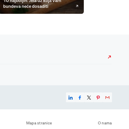
10 najboljih: Jela uz koja vam
bundeva neće dosaditi
Mapa stranice
O nama
Uvjeti korištenja
Kontaktirajte nas