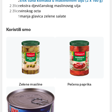
2
EVA tuna komada u maslinovom ulju (2 x 160 g)
2 žlice
ekstra djevičanskog maslinovog ulja
2 žlice
vinskog octa
1
manja glavica zelene salate
Koristili smo
Zelene masline
Pečena paprika