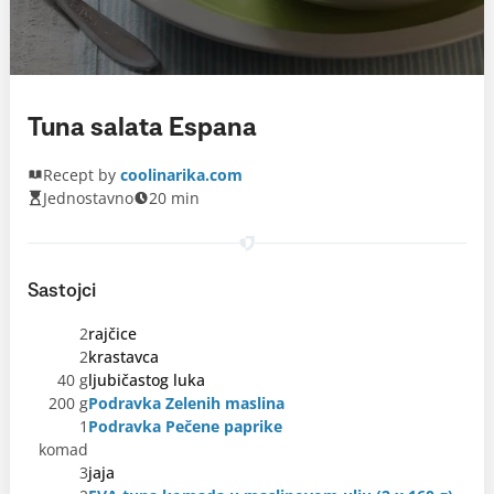
Tuna salata Espana
Recept by
coolinarika.com
Jednostavno
20 min
Sastojci
2
rajčice
2
krastavca
40 g
ljubičastog luka
200 g
Podravka Zelenih maslina
1
Podravka Pečene paprike
komad
3
jaja