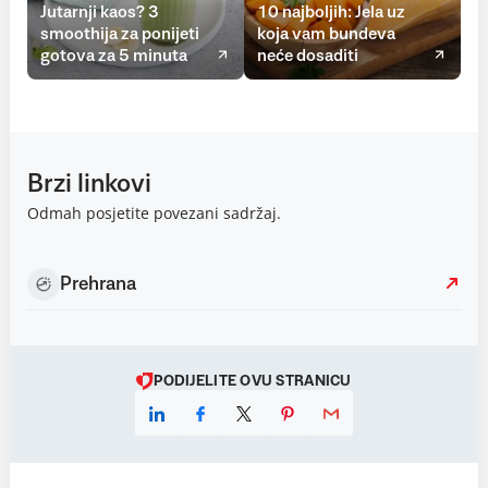
Jutarnji kaos? 3
10 najboljih: Jela uz
smoothija za ponijeti
koja vam bundeva
gotova za 5 minuta
neće dosaditi
Brzi linkovi
Odmah posjetite povezani sadržaj.
Prehrana
PODIJELITE OVU STRANICU