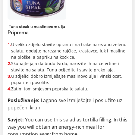
Tuna steak u maslinovom ulju
Priprema
U veliku zdjelu stavite opranu i na trake narezanu zelenu
1.
salatu, dodajte narezane rajčice, krastavce, luk i masline
na ploške, a papriku na kockice.
Skuhajte jaja da budu tvrda, narežite ih na četvrtine i
2.
stavite na salatu. Tunu ocijedite i stavite preko jaja.
U zdjelici dobro izmiješajte maslinovo ulje i vinski ocat,
3.
poparite i posolite.
Zatim tom smjesom poprskajte salatu.
4.
Posluživanje:
Lagano sve izmiješajte i poslužite uz
popečeni kruh.
Savjet:
You can use this salad as tortilla filling. In this
way you will obtain an energy-rich meal for
consumption away from home.