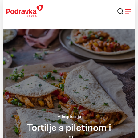
Skip
to
content
Inspiracija
Tortilje s piletinom i