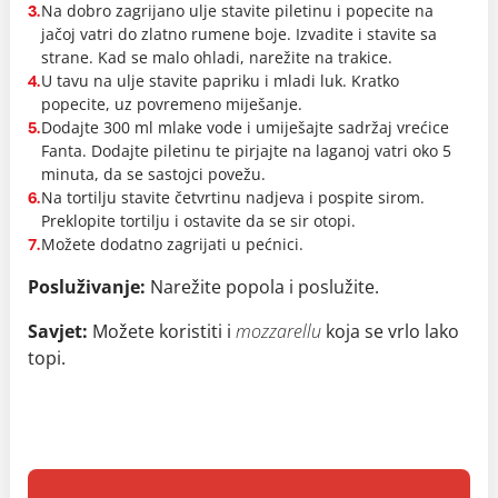
Na dobro zagrijano ulje stavite piletinu i popecite na
3.
jačoj vatri do zlatno rumene boje. Izvadite i stavite sa
strane. Kad se malo ohladi, narežite na trakice.
U tavu na ulje stavite papriku i mladi luk. Kratko
4.
popecite, uz povremeno miješanje.
Dodajte 300 ml mlake vode i umiješajte sadržaj vrećice
5.
Fanta. Dodajte piletinu te pirjajte na laganoj vatri oko 5
minuta, da se sastojci povežu.
Na tortilju stavite četvrtinu nadjeva i pospite sirom.
6.
Preklopite tortilju i ostavite da se sir otopi.
Možete dodatno zagrijati u pećnici.
7.
Posluživanje:
Narežite popola i poslužite.
Savjet:
Možete koristiti i
mozzarellu
koja se vrlo lako
topi.