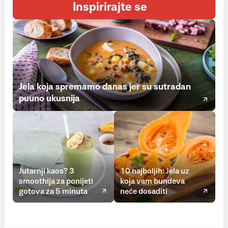
Inspirirajte se
Jela koja spremamo danas jer su sutradan
puuno ukusnija
Jutarnji kaos? 3
10 najboljih: Jela uz
smoothija za ponijeti
koja vam bundeva
gotova za 5 minuta
neće dosaditi