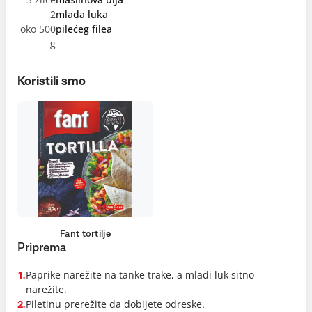
2
mlada luka
oko 500
pilećeg filea
g
Koristili smo
Fant tortilje
Priprema
Paprike narežite na tanke trake, a mladi luk sitno
1.
narežite.
Piletinu prerežite da dobijete odreske.
2.