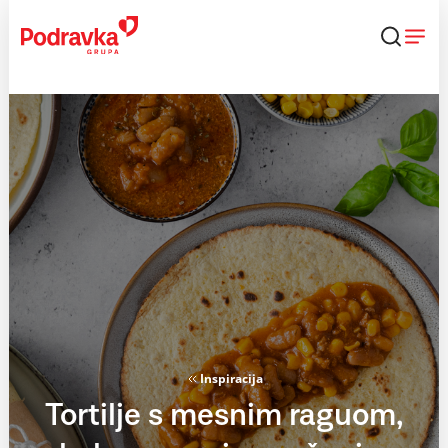
Skip
to
content
Inspiracija
Tortilje s mesnim raguom,