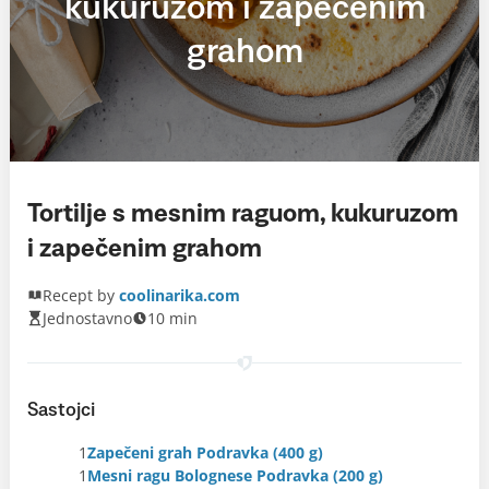
kukuruzom i zapečenim
grahom
Tortilje s mesnim raguom, kukuruzom
i zapečenim grahom
Recept by
coolinarika.com
Jednostavno
10 min
Sastojci
1
Zapečeni grah Podravka (400 g)
1
Mesni ragu Bolognese Podravka (200 g)