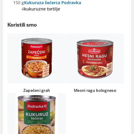
150 g
Kukuruza šećerca Podravka
4
kukuruzne tortilje
Koristili smo
Zapečeni grah
Mesni ragu bolognese