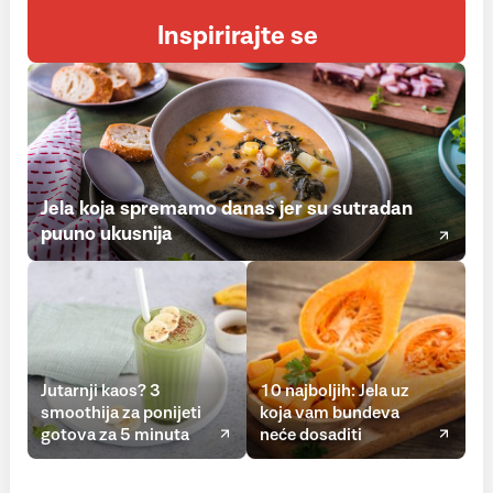
Inspirirajte se
Jela koja spremamo danas jer su sutradan
puuno ukusnija
Jutarnji kaos? 3
10 najboljih: Jela uz
smoothija za ponijeti
koja vam bundeva
gotova za 5 minuta
neće dosaditi